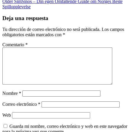
Older
SimSinos – Din egen Omfattende Guide om Norges Beste
Spillopplevelse
Deja una respuesta
Tu dirección de correo electrónico no será publicada.
Los campos
obligatorios están marcados con
*
Comentario
*
Nombre
*
Correo electrónico
*
Web
Guarda mi nombre, correo electrónico y web en este navegador
para la próxima vez que comente.