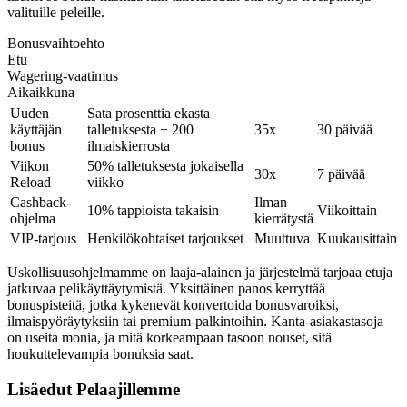
valituille peleille.
Bonusvaihtoehto
Etu
Wagering-vaatimus
Aikaikkuna
Uuden
Sata prosenttia ekasta
käyttäjän
talletuksesta + 200
35x
30 päivää
bonus
ilmaiskierrosta
Viikon
50% talletuksesta jokaisella
30x
7 päivää
Reload
viikko
Cashback-
Ilman
10% tappioista takaisin
Viikoittain
ohjelma
kierrätystä
VIP-tarjous
Henkilökohtaiset tarjoukset
Muuttuva
Kuukausittain
Uskollisuusohjelmamme on laaja-alainen ja järjestelmä tarjoaa etuja
jatkuvaa pelikäyttäytymistä. Yksittäinen panos kerryttää
bonuspisteitä, jotka kykenevät konvertoida bonusvaroiksi,
ilmaispyöräytyksiin tai premium-palkintoihin. Kanta-asiakastasoja
on useita monia, ja mitä korkeampaan tasoon nouset, sitä
houkuttelevampia bonuksia saat.
Lisäedut Pelaajillemme