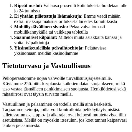
Ripeät nostot:
Valtaosa prosentti kotiutuksista hoidetaan alle
jo 24 tunnissa
Ei yhtään piilotettuja lisämaksuja:
Emme vaadi mitään
extra- maksuja maksusuorituksista tai edes kotiutuksista
Mobiiliystävällinen sivusto:
Pelaa vaivattomasti
mobiilikännykällä tai vaikkapa tabletilla
Säännölliset kilpailut:
Mittelöi muita asiakkaita kanssa ja
voita lisäpalkintoja
Yksinoikeudellisia pelvaihtoehtoja:
Pelattavissa
yksinomaan meidän kasinollamme
Tietoturvasu ja Vastuullisuus
Pelioperaatiomme nojaa vahvoille turvallisuusjärjestelmille.
Käytämme 256-bitti- kryptausta kaikkien datan suojaukseen, mikä
taso vastaa täsmälleen pankkimaisen suojausta. Henkilötietosi sekä
rahasiirrosi ovat täysin turvattu meillä.
Vastuullinen ja pelaaminen on todella meillä aina keskeistä.
Tarjoamme keinoja, joilla voit kontrolloida pelikäyttäytymistäsi:
talletussumma-, tappio- ja aikarajat ovat helposti muutettavissa tilin
asetuksista. Meillä on myöskin itse­sulun, jos koet tunnet kaipaavasi
taukoa pelaamisesta.