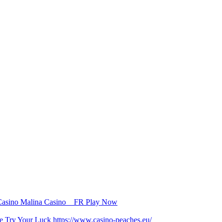
Casino Malina Casino _ FR Play Now
e Try Your Luck https://www.casino-peaches.eu/