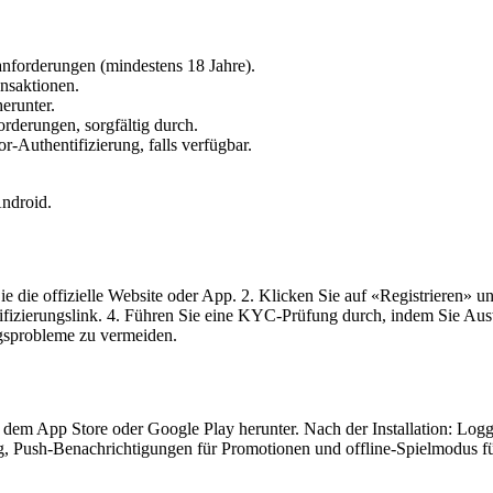
nforderungen (mindestens 18 Jahre).
ansaktionen.
erunter.
derungen, sorgfältig durch.
-Authentifizierung, falls verfügbar.
Android.
Sie die offizielle Website oder App. 2. Klicken Sie auf «Registrieren»
erifizierungslink. 4. Führen Sie eine KYC-Prüfung durch, indem Sie A
gsprobleme zu vermeiden.
s dem App Store oder Google Play herunter. Nach der Installation: Logg
, Push-Benachrichtigungen für Promotionen und offline-Spielmodus für 