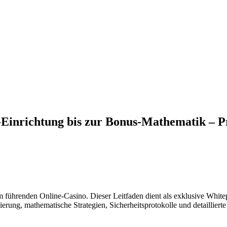
Einrichtung bis zur Bonus-Mathematik – P
m führenden Online-Casino. Dieser Leitfaden dient als exklusive Whitep
erung, mathematische Strategien, Sicherheitsprotokolle und detaillier