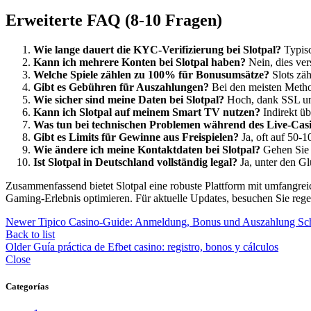
Erweiterte FAQ (8-10 Fragen)
Wie lange dauert die KYC-Verifizierung bei Slotpal?
Typisc
Kann ich mehrere Konten bei Slotpal haben?
Nein, dies ve
Welche Spiele zählen zu 100% für Bonusumsätze?
Slots zäh
Gibt es Gebühren für Auszahlungen?
Bei den meisten Metho
Wie sicher sind meine Daten bei Slotpal?
Hoch, dank SSL un
Kann ich Slotpal auf meinem Smart TV nutzen?
Indirekt üb
Was tun bei technischen Problemen während des Live-Cas
Gibt es Limits für Gewinne aus Freispielen?
Ja, oft auf 50-1
Wie ändere ich meine Kontaktdaten bei Slotpal?
Gehen Sie z
Ist Slotpal in Deutschland vollständig legal?
Ja, unter den Gl
Zusammenfassend bietet Slotpal eine robuste Plattform mit umfangrei
Gaming-Erlebnis optimieren. Für aktuelle Updates, besuchen Sie regel
Newer
Tipico Casino-Guide: Anmeldung, Bonus und Auszahlung Schri
Back to list
Older
Guía práctica de Efbet casino: registro, bonos y cálculos
Close
Categorías