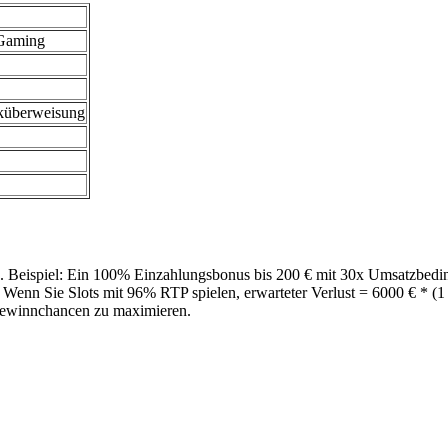
eGaming
anküberweisung
. Beispiel: Ein 100% Einzahlungsbonus bis 200 € mit 30x Umsatzbedi
nn Sie Slots mit 96% RTP spielen, erwarteter Verlust = 6000 € * (1 –
 Gewinnchancen zu maximieren.