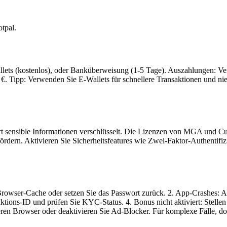
tpal.
llets (kostenlos), oder Banküberweisung (1-5 Tage). Auszahlungen: Ve
 Tipp: Verwenden Sie E-Wallets für schnellere Transaktionen und nie
t sensible Informationen verschlüsselt. Die Lizenzen von MGA und Cur
fördern. Aktivieren Sie Sicherheitsfeatures wie Zwei-Faktor-Authentif
owser-Cache oder setzen Sie das Passwort zurück. 2. App-Crashes: Aktua
ions-ID und prüfen Sie KYC-Status. 4. Bonus nicht aktiviert: Stellen 
nderen Browser oder deaktivieren Sie Ad-Blocker. Für komplexe Fälle, 