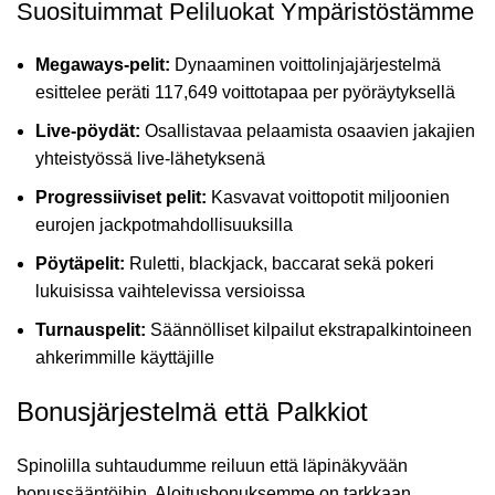
Suosituimmat Peliluokat Ympäristöstämme
Megaways-pelit:
Dynaaminen voittolinjajärjestelmä
esittelee peräti 117,649 voittotapaa per pyöräytyksellä
Live-pöydät:
Osallistavaa pelaamista osaavien jakajien
yhteistyössä live-lähetyksenä
Progressiiviset pelit:
Kasvavat voittopotit miljoonien
eurojen jackpotmahdollisuuksilla
Pöytäpelit:
Ruletti, blackjack, baccarat sekä pokeri
lukuisissa vaihtelevissa versioissa
Turnauspelit:
Säännölliset kilpailut ekstrapalkintoineen
ahkerimmille käyttäjille
Bonusjärjestelmä että Palkkiot
Spinolilla suhtaudumme reiluun että läpinäkyvään
bonussääntöihin. Aloitusbonuksemme on tarkkaan