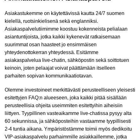
Asiakastukemme on käytettävissä kautta 24/7 suomen
kielellä, ruotsinkielisenä sekä englanniksi.
Asiakaspalvelutiimimme koostuu kokenneista pelialaan
asiantuntijoista, jotka kaikki kykenevät ratkaisemaan
suurimmat osan haasteet jo ensimmäisen
yhteydenottokerran yhteydessä. Esitämme
asiakaspalvelua live-chatin, sähköpostin sekä soittotuen
keinoin, joten pelaajat voivat päättämään itselleen
parhaiten sopivan kommunikaatiotavan.
Olemme investoineet merkittävästi perusteelliseen yleisesti
esitettyjen FAQ:n alueeseen, joka kaikki pitää sisällään
perusteellisia ohjeita useimmiten esitettyihin aiheisiin
liittyen. Tyypillinen vasteaikamme live-chatissa pysyy alta
60 sekunnissa, ja sähköposteihin vastaamme tyypillisesti
2-4 tuntia aikana. Ympäristöstämme toimii myös dedikoitu
VIP-asiakaspalvelu parhaimmille asiakkaillemme, jotka