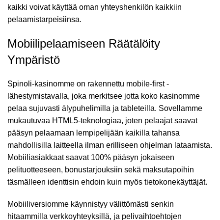
kaikki voivat käyttää oman yhteyshenkilön kaikkiin
pelaamistarpeisiinsa.
Mobiilipelaamiseen Räätälöity
Ympäristö
Spinoli-kasinomme on rakennettu mobile-first -
lähestymistavalla, joka merkitsee jotta koko kasinomme
pelaa sujuvasti älypuhelimilla ja tableteilla. Sovellamme
mukautuvaa HTML5-teknologiaa, joten pelaajat saavat
pääsyn pelaamaan lempipelijään kaikilla tahansa
mahdollisilla laitteella ilman erilliseen ohjelman lataamista.
Mobiiliasiakkaat saavat 100% pääsyn jokaiseen
pelituotteeseen, bonustarjouksiin sekä maksutapoihin
täsmälleen identtisin ehdoin kuin myös tietokonekäyttäjät.
Mobiiliversiomme käynnistyy välittömästi senkin
hitaammilla verkkoyhteyksillä, ja pelivaihtoehtojen