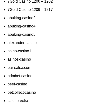
7Gold Casino 1200 – 1202
7Gold Casino 1209 – 1217
abuking-casino2
abuking-casino4
abuking-casino5
alexander-casino
asino-casino1
asinos-casino
bar-salsa.com
bdmbet-casino
beef-casino
betcollect-casino
casino-extra