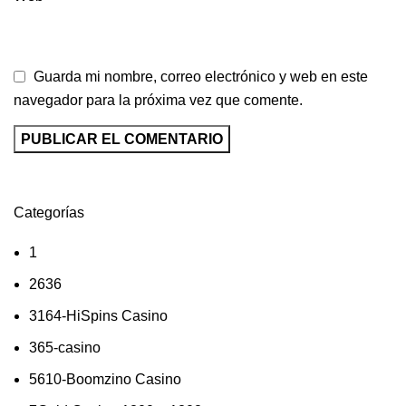
Guarda mi nombre, correo electrónico y web en este
navegador para la próxima vez que comente.
Categorías
1
2636
3164-HiSpins Casino
365-casino
5610-Boomzino Casino