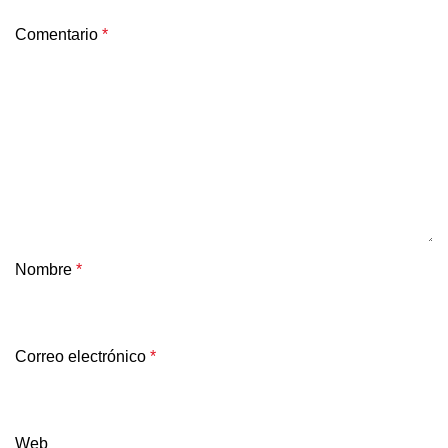
Comentario
*
Nombre
*
Correo electrónico
*
Web