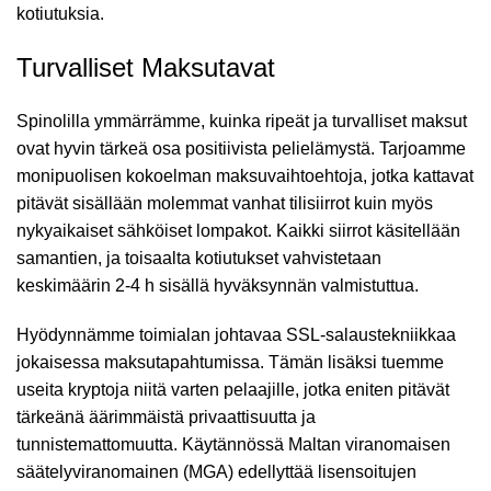
kotiutuksia.
Turvalliset Maksutavat
Spinolilla ymmärrämme, kuinka ripeät ja turvalliset maksut
ovat hyvin tärkeä osa positiivista pelielämystä. Tarjoamme
monipuolisen kokoelman maksuvaihtoehtoja, jotka kattavat
pitävät sisällään molemmat vanhat tilisiirrot kuin myös
nykyaikaiset sähköiset lompakot. Kaikki siirrot käsitellään
samantien, ja toisaalta kotiutukset vahvistetaan
keskimäärin 2-4 h sisällä hyväksynnän valmistuttua.
Hyödynnämme toimialan johtavaa SSL-salaustekniikkaa
jokaisessa maksutapahtumissa. Tämän lisäksi tuemme
useita kryptoja niitä varten pelaajille, jotka eniten pitävät
tärkeänä äärimmäistä privaattisuutta ja
tunnistemattomuutta. Käytännössä Maltan viranomaisen
säätelyviranomainen (MGA) edellyttää lisensoitujen