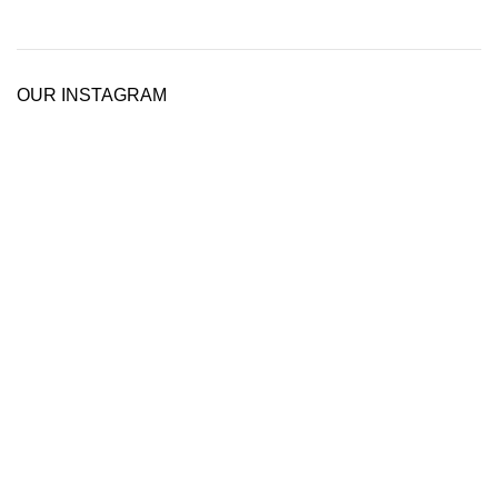
OUR INSTAGRAM