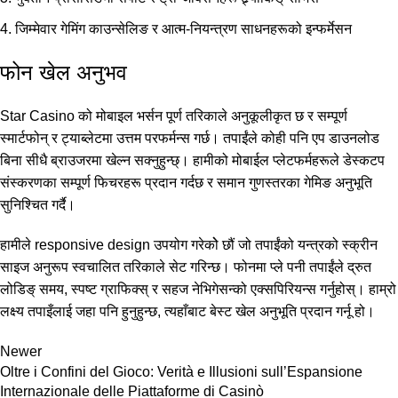
जिम्मेवार गेमिंग काउन्सेलिङ र आत्म-नियन्त्रण साधनहरूको इन्फर्मेसन
फोन खेल अनुभव
Star Casino को मोबाइल भर्सन पूर्ण तरिकाले अनुकूलीकृत छ र सम्पूर्ण
स्मार्टफोन् र ट्याब्लेटमा उत्तम परफर्मन्स गर्छ। तपाईंले कोही पनि एप डाउनलोड
बिना सीधै ब्राउजरमा खेल्न सक्नुहुन्छ्। हामीको मोबाईल प्लेटफर्महरूले डेस्कटप
संस्करणका सम्पूर्ण फिचरहरू प्रदान गर्दछ र समान गुणस्तरका गेमिङ अनुभूति
सुनिश्चित गर्दै।
हामीले responsive design उपयोग गरेकोे छौं जो तपाईंको यन्त्रको स्क्रीन
साइज अनुरूप स्वचालित तरिकाले सेट गरिन्छ। फोनमा प्ले पनी तपाईंले द्रुत
लोडिङ् समय, स्पष्ट ग्राफिक्स् र सहज नेभिगेसन्को एक्सपिरियन्स गर्नुहोस्। हाम्रो
लक्ष्य तपाइँलाई जहा पनि हुनुहुन्छ, त्यहाँबाट बेस्ट खेल अनुभूति प्रदान गर्नू हो।
Newer
Oltre i Confini del Gioco: Verità e Illusioni sull’Espansione
Internazionale delle Piattaforme di Casinò