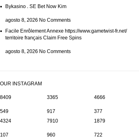
Bykasino . SE Bet Now Kim
agosto 8, 2026
No Comments
Facile Enrôlement Annexe https://www.gametwist-fr.net/
territoire français Claim Free Spins
agosto 8, 2026
No Comments
OUR INSTAGRAM
8409
3365
4666
549
917
377
4324
7910
1879
107
960
722