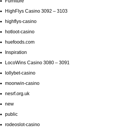
Furniture
HighFlys Casino 3092 – 3103
highflys-casino
hotloot-casino
huefoods.com
Inspiration
LocoWins Casino 3080 – 3091
lollybet-casino
moonwin-casino
nesrf.org.uk
new
public
rodeoslot-casino