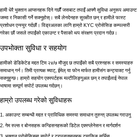
हामी धेरै भुक्तान आप्सनहरू दिने गर्छौं जसबाट तपाइँ आफ्नै सुविधा अनुरूप अमाउन्ट
जम्मा र निकासी गर्ने सक्नुहोस्। सबै लेनदेनहरु सुरक्षीत छन् र हामीले फास्ट
प्रशोधन एन्स्युर गर्दछौं। विड्रअलका लागि हाम्रो KYC प्रोसेसिङ कम्पल्सरी
गरेका छौं जसले तपाईंको एकाउन्ट र पैसाको थप संरक्षण प्रदान गर्दछ।
उपभोक्ता सुविधा र सहयोग
हामीको डेडिकेटेड मद्दत टिम २४/७ मौजुद छ तपाइँको सबै प्रश्नहरू र समस्याहरु
समाधान् गर्न। तिमी प्रत्यक्ष च्याट्, ईमेल् या फोन मार्फत हामीसंग कन्ट्याक्ट गर्नु
सक्नुहुन्छ। हाम्रो सहयोग एक्स्पर्टहरू मल्टीलिङ्गुअल छन् र तपाईंलाई नेपाल
भाषामा सम्पूर्ण सपोर्ट उपलब्ध गर्दछन्।
हाम्रो उपलब्ध गरेको सुविधाहरू
अकाउन्ट सम्बन्धी मद्दत र प्राविधिक समस्या समाधान तुरुन्त् उपलब्ध गराउनु
गेम रुल्स र बोनसहरू कन्डिसनहरूको डिटेल एक्स्प्लेनेसन र मार्गदर्शन
भुक्तान प्रोसेसिङमा सपोर्ट र ट्रान्जाक्सनहरू ट्र्याकिङ् सर्भिस