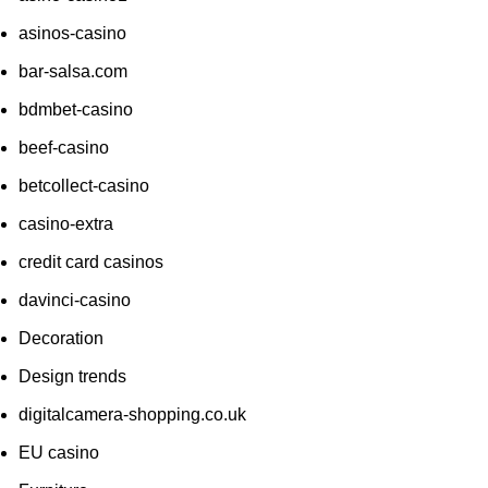
asinos-casino
bar-salsa.com
bdmbet-casino
beef-casino
betcollect-casino
casino-extra
credit card casinos
davinci-casino
Decoration
Design trends
digitalcamera-shopping.co.uk
EU casino