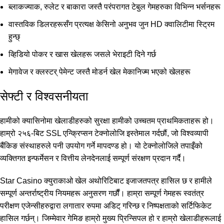
ब्लाकज्याक, रुलेट र बाकारा जस्तै परंपरागत टेबुल गेमहरुका विभिन्न भर्सनहरू
वास्तविक डिलरहरूसँग प्रत्यक्ष केसिनो अनुभव जुन HD क्वालिटीमा स्ट्रिम
हुन्छ्
व्हिडियो पोकर र खास खेलहरू जसले भेराइटी दिने गर्छ
मेगावेज र क्लस्टर् पेमेन्ट जस्तै मोडर्न खेल मेकानिज्म भएको खेलहरू
सेफ्टी र विश्वसनीयता
हामीको क्यासिनोमा खेलाडीहरुको सुरक्षा हामीको उच्चतम प्राथमिकताहरू हो।
हाम्रो २५६-बिट SSL एन्क्रिप्सन टेक्नोलोजि इस्तेमाल गर्दछौं, जो विश्वव्यापी
बैंकिङ संस्थाहरुले पनी उपयोग गर्ने मापदण्ड हो। यो टेक्नोलोजिले तपाइँको
व्यक्तिगत इन्फर्मेसन र वित्तीय लेनदेनलाई सम्पूर्ण संरक्षण प्रदान गर्दै।
Star Casino क्युराकाओ खेल अथोरिटिबाट इजाजतपत्र हासिल छ र हामीले
सम्पूर्ण अन्तर्राष्ट्रीय नियमहरू अनुसरण गर्छौं। हाम्रा सम्पूर्ण गेमहरू स्वतंत्र
परीक्षण एजेन्सीहरुद्वारा लगातार रुपमा अडिट् गरिन्छ र निष्पक्षताको सर्टिफिकेट
हासिल गर्छन्। जिम्मेवार गेमिङ हाम्रो मुख्य प्रिन्सिपल हो र हाम्रो खेलाडीहरूलाई