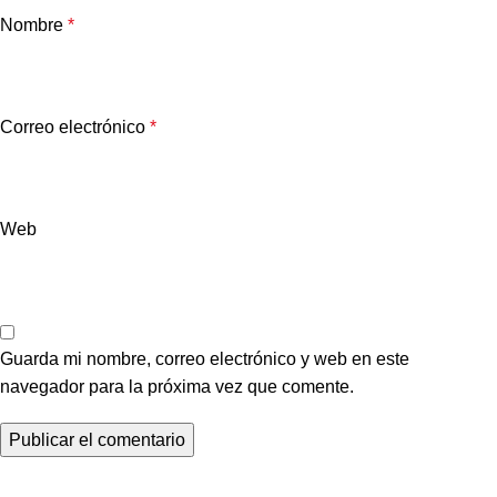
Nombre
*
Correo electrónico
*
Web
Guarda mi nombre, correo electrónico y web en este
navegador para la próxima vez que comente.