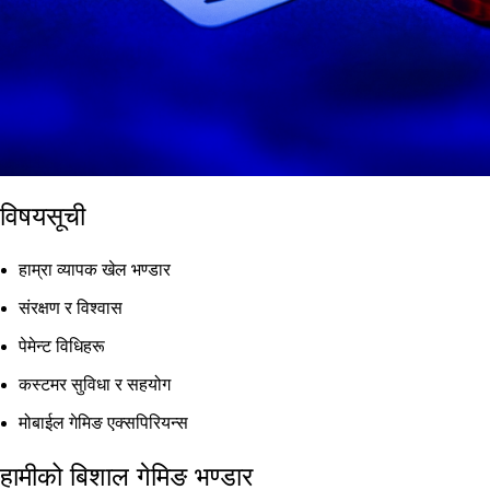
विषयसूची
हाम्रा व्यापक खेल भण्डार
संरक्षण र विश्वास
पेमेन्ट विधिहरू
कस्टमर सुविधा र सहयोग
मोबाईल गेमिङ एक्सपिरियन्स
हामीको बिशाल गेमिङ भण्डार