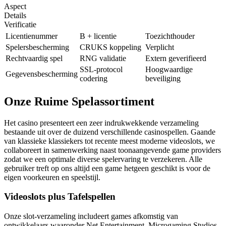
Aspect
Details
Verificatie
Licentienummer
B + licentie
Toezichthouder
Spelersbescherming
CRUKS koppeling
Verplicht
Rechtvaardig spel
RNG validatie
Extern geverifieerd
SSL-protocol
Hoogwaardige
Gegevensbescherming
codering
beveiliging
Onze Ruime Spelassortiment
Het casino presenteert een zeer indrukwekkende verzameling
bestaande uit over de duizend verschillende casinospellen. Gaande
van klassieke klassiekers tot recente meest moderne videoslots, we
collaboreert in samenwerking naast toonaangevende game providers
zodat we een optimale diverse spelervaring te verzekeren. Alle
gebruiker treft op ons altijd een game hetgeen geschikt is voor de
eigen voorkeuren en speelstijl.
Videoslots plus Tafelspellen
Onze slot-verzameling includeert games afkomstig van
ontwikkelaars waaronder Net Entertainment, Microgaming Studios,