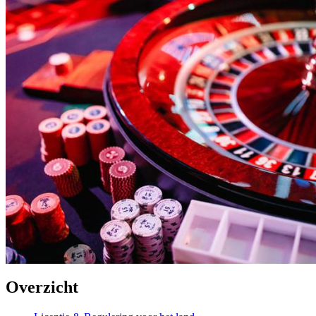
Overzicht