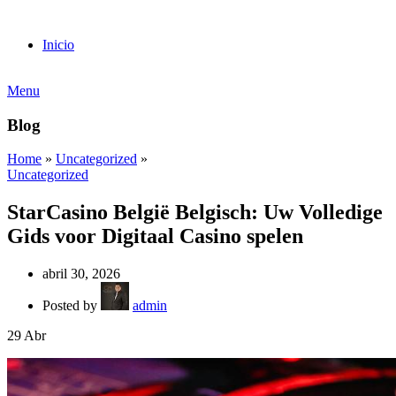
Inicio
Menu
Blog
Home
»
Uncategorized
»
Uncategorized
StarCasino België Belgisch: Uw Volledige
Gids voor Digitaal Casino spelen
abril 30, 2026
Posted by
admin
29
Abr