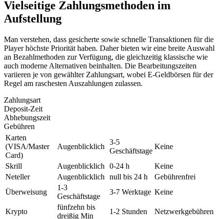
Vielseitige Zahlungsmethoden im
Aufstellung
Man verstehen, dass gesicherte sowie schnelle Transaktionen für die
Player höchste Priorität haben. Daher bieten wir eine breite Auswahl
an Bezahlmethoden zur Verfügung, die gleichzeitig klassische wie
auch moderne Alternativen beinhalten. Die Bearbeitungszeiten
variieren je von gewählter Zahlungsart, wobei E-Geldbörsen für der
Regel am raschesten Auszahlungen zulassen.
Zahlungsart
Deposit-Zeit
Abhebungszeit
Gebühren
Karten
3-5
(VISA/Master
Augenblicklich
Keine
Geschäftstage
Card)
Skrill
Augenblicklich
0-24 h
Keine
Neteller
Augenblicklich
null bis 24 h
Gebührenfrei
1-3
Überweisung
3-7 Werktage
Keine
Geschäftstage
fünfzehn bis
Krypto
1-2 Stunden
Netzwerkgebühren
dreißig Min