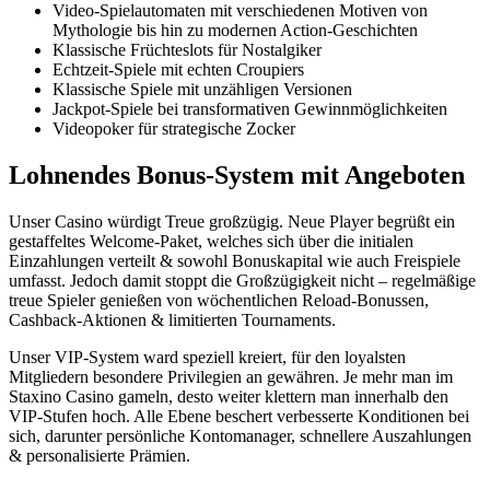
Video-Spielautomaten mit verschiedenen Motiven von
Mythologie bis hin zu modernen Action-Geschichten
Klassische Früchteslots für Nostalgiker
Echtzeit-Spiele mit echten Croupiers
Klassische Spiele mit unzähligen Versionen
Jackpot-Spiele bei transformativen Gewinnmöglichkeiten
Videopoker für strategische Zocker
Lohnendes Bonus-System mit Angeboten
Unser Casino würdigt Treue großzügig. Neue Player begrüßt ein
gestaffeltes Welcome-Paket, welches sich über die initialen
Einzahlungen verteilt & sowohl Bonuskapital wie auch Freispiele
umfasst. Jedoch damit stoppt die Großzügigkeit nicht – regelmäßige
treue Spieler genießen von wöchentlichen Reload-Bonussen,
Cashback-Aktionen & limitierten Tournaments.
Unser VIP-System ward speziell kreiert, für den loyalsten
Mitgliedern besondere Privilegien an gewähren. Je mehr man im
Staxino Casino gameln, desto weiter klettern man innerhalb den
VIP-Stufen hoch. Alle Ebene beschert verbesserte Konditionen bei
sich, darunter persönliche Kontomanager, schnellere Auszahlungen
& personalisierte Prämien.