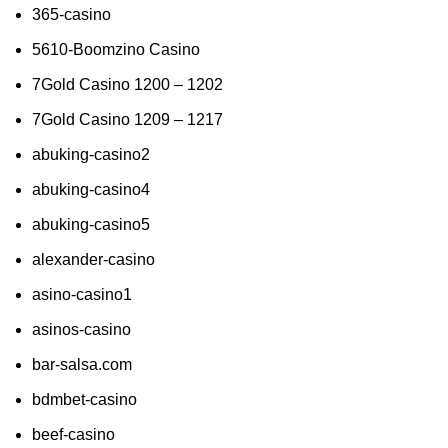
365-casino
5610-Boomzino Casino
7Gold Casino 1200 – 1202
7Gold Casino 1209 – 1217
abuking-casino2
abuking-casino4
abuking-casino5
alexander-casino
asino-casino1
asinos-casino
bar-salsa.com
bdmbet-casino
beef-casino