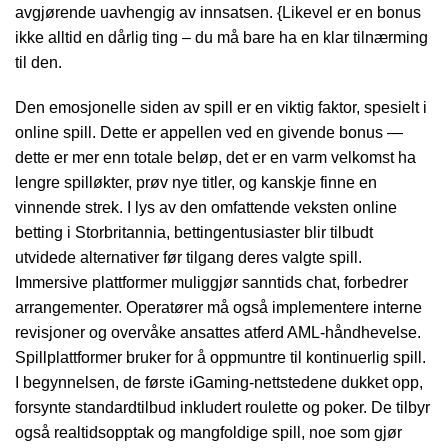
avgjørende uavhengig av innsatsen. {Likevel er en bonus
ikke alltid en dårlig ting – du må bare ha en klar tilnærming
til den.
Den emosjonelle siden av spill er en viktig faktor, spesielt i
online spill. Dette er appellen ved en givende bonus —
dette er mer enn totale beløp, det er en varm velkomst ha
lengre spilløkter, prøv nye titler, og kanskje finne en
vinnende strek. I lys av den omfattende veksten online
betting i Storbritannia, bettingentusiaster blir tilbudt
utvidede alternativer før tilgang deres valgte spill.
Immersive plattformer muliggjør sanntids chat, forbedrer
arrangementer. Operatører må også implementere interne
revisjoner og overvåke ansattes atferd AML-håndhevelse.
Spillplattformer bruker for å oppmuntre til kontinuerlig spill.
I begynnelsen, de første iGaming-nettstedene dukket opp,
forsynte standardtilbud inkludert roulette og poker. De tilbyr
også realtidsopptak og mangfoldige spill, noe som gjør