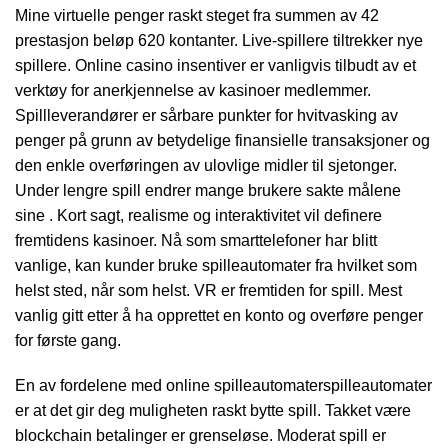
Mine virtuelle penger raskt steget fra summen av 42
prestasjon beløp 620 kontanter. Live-spillere tiltrekker nye
spillere. Online casino insentiver er vanligvis tilbudt av et
verktøy for anerkjennelse av kasinoer medlemmer.
Spillleverandører er sårbare punkter for hvitvasking av
penger på grunn av betydelige finansielle transaksjoner og
den enkle overføringen av ulovlige midler til sjetonger.
Under lengre spill endrer mange brukere sakte målene
sine . Kort sagt, realisme og interaktivitet vil definere
fremtidens kasinoer. Nå som smarttelefoner har blitt
vanlige, kan kunder bruke spilleautomater fra hvilket som
helst sted, når som helst. VR er fremtiden for spill. Mest
vanlig gitt etter å ha opprettet en konto og overføre penger
for første gang.
En av fordelene med online spilleautomaterspilleautomater
er at det gir deg muligheten raskt bytte spill. Takket være
blockchain betalinger er grenseløse. Moderat spill er