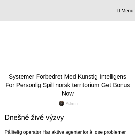
Menu
Blog
UNCATEGORIZED
Systemer Forbedret Med Kunstig Intelligens
For Personlig Spill norsk territorium Get Bonus
Now
Admin
Dnešné živé výzvy
Pålitelig operatør Har aktive agenter for å løse problemer.