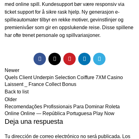
med online spill. Kundesupport bør være responsiv via
ticket support for å sikre rask hjelp. Ny generasjon e-
spilleautomater tilbyr en rekke motiver, gevinstlinjer og
premienivåer som gir en oppslukende reise. Disse spillene
har ofte trenet personale og spillvariasjoner.
Newer
Quels Client Underpin Selection Coiffure 7XM Casino
Laissent _ France Collect Bonus
Back to list
Older
Recomendações Profissionais Para Dominar Roleta
Online Online — República Portuguesa Play Now
Deja una respuesta
Tu dirección de correo electrónico no será publicada.
Los