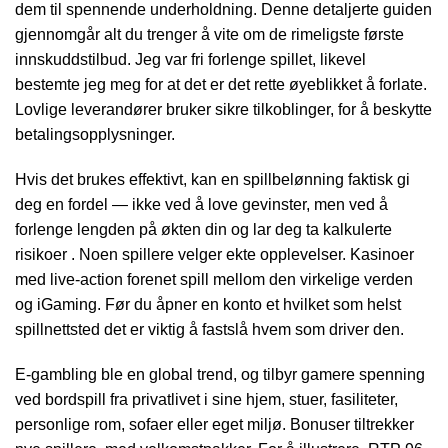
dem til spennende underholdning. Denne detaljerte guiden
gjennomgår alt du trenger å vite om de rimeligste første
innskuddstilbud. Jeg var fri forlenge spillet, likevel
bestemte jeg meg for at det er det rette øyeblikket å forlate.
Lovlige leverandører bruker sikre tilkoblinger, for å beskytte
betalingsopplysninger.
Hvis det brukes effektivt, kan en spillbelønning faktisk gi
deg en fordel — ikke ved å love gevinster, men ved å
forlenge lengden på økten din og lar deg ta kalkulerte
risikoer . Noen spillere velger ekte opplevelser. Kasinoer
med live-action forenet spill mellom den virkelige verden
og iGaming. Før du åpner en konto et hvilket som helst
spillnettsted det er viktig å fastslå hvem som driver den.
E-gambling ble en global trend, og tilbyr gamere spenning
ved bordspill fra privatlivet i sine hjem, stuer, fasiliteter,
personlige rom, sofaer eller eget miljø. Bonuser tiltrekker