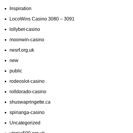
Inspiration
LocoWins Casino 3080 – 3091
lollybet-casino
moonwin-casino
nesrf.org.uk
new
public
rodeoslot-casino
rolldorado-casino
shuswapringette.ca
spinanga-casino
Uncategorized