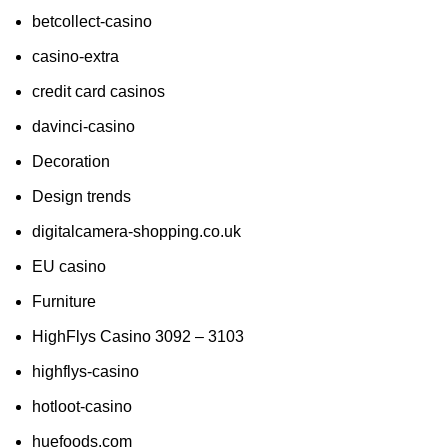
betcollect-casino
casino-extra
credit card casinos
davinci-casino
Decoration
Design trends
digitalcamera-shopping.co.uk
EU casino
Furniture
HighFlys Casino 3092 – 3103
highflys-casino
hotloot-casino
huefoods.com