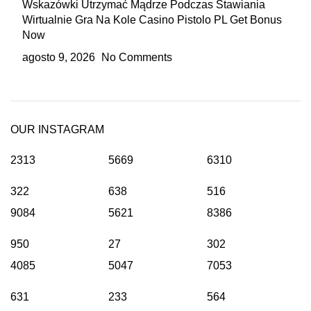
Wskazówki Utrzymać Mądrze Podczas Stawiania
Wirtualnie Gra Na Kole Casino Pistolo PL Get Bonus
Now
agosto 9, 2026
No Comments
OUR INSTAGRAM
2313
5669
6310
322
638
516
9084
5621
8386
950
27
302
4085
5047
7053
631
233
564