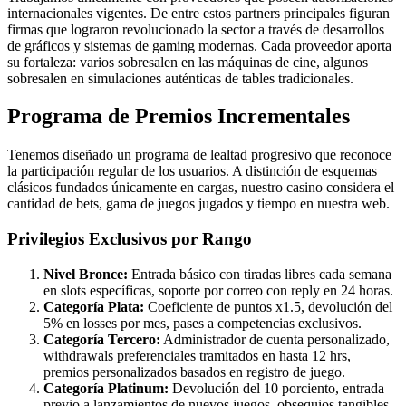
internacionales vigentes. De entre estos partners principales figuran
firmas que lograron revolucionado la sector a través de desarrollos
de gráficos y sistemas de gaming modernas. Cada proveedor aporta
su fortaleza: varios sobresalen en las máquinas de cine, algunos
sobresalen en simulaciones auténticas de tables tradicionales.
Programa de Premios Incrementales
Tenemos diseñado un programa de lealtad progresivo que reconoce
la participación regular de los usuarios. A distinción de esquemas
clásicos fundados únicamente en cargas, nuestro casino considera el
cantidad de bets, gama de juegos jugados y tiempo en nuestra web.
Privilegios Exclusivos por Rango
Nivel Bronce:
Entrada básico con tiradas libres cada semana
en slots específicas, soporte por correo con reply en 24 horas.
Categoría Plata:
Coeficiente de puntos x1.5, devolución del
5% en losses por mes, pases a competencias exclusivos.
Categoría Tercero:
Administrador de cuenta personalizado,
withdrawals preferenciales tramitados en hasta 12 hrs,
premios personalizados basados en registro de juego.
Categoría Platinum:
Devolución del 10 porciento, entrada
previo a lanzamientos de nuevos juegos, obsequios tangibles