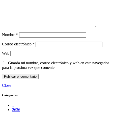
Nombre
*
Correo electrónico
*
Web
Guarda mi nombre, correo electrónico y web en este navegador
para la próxima vez que comente.
Close
Categorías
1
2636