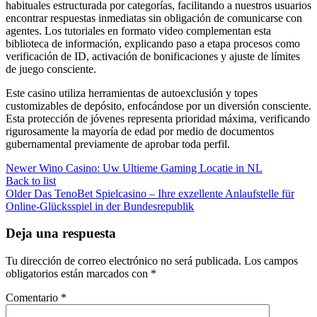
habituales estructurada por categorías, facilitando a nuestros usuarios
encontrar respuestas inmediatas sin obligación de comunicarse con
agentes. Los tutoriales en formato video complementan esta
biblioteca de información, explicando paso a etapa procesos como
verificación de ID, activación de bonificaciones y ajuste de límites
de juego consciente.
Este casino utiliza herramientas de autoexclusión y topes
customizables de depósito, enfocándose por un diversión consciente.
Esta protección de jóvenes representa prioridad máxima, verificando
rigurosamente la mayoría de edad por medio de documentos
gubernamental previamente de aprobar toda perfil.
Newer
Wino Casino: Uw Ultieme Gaming Locatie in NL
Back to list
Older
Das TenoBet Spielcasino – Ihre exzellente Anlaufstelle für
Online-Glücksspiel in der Bundesrepublik
Deja una respuesta
Tu dirección de correo electrónico no será publicada.
Los campos
obligatorios están marcados con
*
Comentario
*