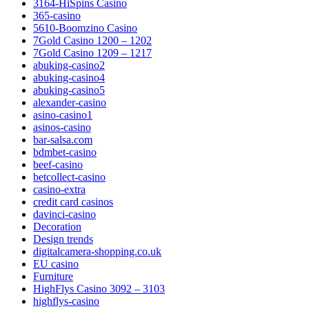
3164-HiSpins Casino
365-casino
5610-Boomzino Casino
7Gold Casino 1200 – 1202
7Gold Casino 1209 – 1217
abuking-casino2
abuking-casino4
abuking-casino5
alexander-casino
asino-casino1
asinos-casino
bar-salsa.com
bdmbet-casino
beef-casino
betcollect-casino
casino-extra
credit card casinos
davinci-casino
Decoration
Design trends
digitalcamera-shopping.co.uk
EU casino
Furniture
HighFlys Casino 3092 – 3103
highflys-casino