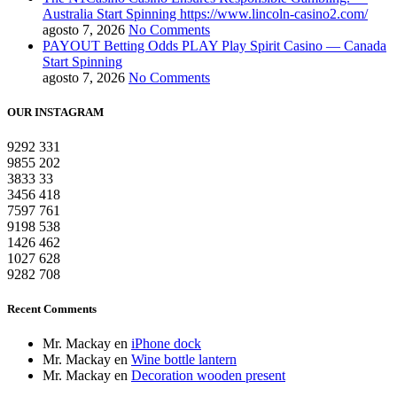
Australia Start Spinning https://www.lincoln-casino2.com/
agosto 7, 2026
No Comments
PAYOUT Betting Odds PLAY Play Spirit Casino — Canada
Start Spinning
agosto 7, 2026
No Comments
OUR INSTAGRAM
9292
331
9855
202
3833
33
3456
418
7597
761
9198
538
1426
462
1027
628
9282
708
Recent Comments
Mr. Mackay
en
iPhone dock
Mr. Mackay
en
Wine bottle lantern
Mr. Mackay
en
Decoration wooden present