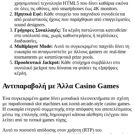
χρησιμοποιεί τεχνολογία HTML5 που δίνει καθάρια εικόνα
σε όλες τις οθόνες, από smartphones έως 4K monitors.
Ηχητικά Εφέ:
Κάθε στοιχείο του παιχνιδιού συνοδεύεται
από ρεαλιστικούς ήχους που παράχθηκαν από επαγγελματίες
sound designers.
Γρήγορες Συναλλαγές:
Τα κέρδη πιστώνονται κατευθείαν
στο υπόλοιπό σας, χωρίς καθυστερήσεις ή περίπλοκες
διαδικασίες.
Multiplayer Mode:
Αυτό το συγκεκριμένο παιχνίδι δίνει τη
ευκαιρία να ανταγωνιστείτε με άλλους gamers σε real-time
tournaments με καταπληκτικά prize pools.
Προοδευτικό Jackpot:
Κάθε στοίχημα συμβάλλει στο
συνολικό jackpot που δύναται να φτάσει τις εξαψήφιες
κέρδη.
Αντιπαραβολή με Άλλα Casino Games
Ένα συγκεκριμένο game δίνει μοναδικά πλεονεκτήματα σε σχέση
με παραδοσιακά slot machines και λοιπά arcade-style casino games.
Η ευκαιρία ενεργού συμμετοχής στην απόφαση του αποτελέσματος
μέσω της επιλογής οπής δημιουργεί κάποια αίσθηση ελέγχου που
λείπει από τα τυπικά games τύχης.
Αυτό το ποσοστό απόδοσης στον χρήστη (RTP) του