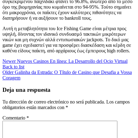
συγκεκριμένου παιχνιδάκι φτάνει το 96.8%, ανώτερο από το μέσο
όρο της βιομηχανίας που κυμαίνεται στο 94-95%. Τούτο σημαίνει
ότι μακροχρόνια, οι παίκτες έχουν καλύτερες πιθανότητες να
διατηρήσουν ή να αυξήσουν το bankroll τους.
Αυτή η μεταβλητότητα του Ice Fishing Game είναι μέτρια προς
υψηλή, δίνοντας τον ιδανικό συνδυασμό τακτικών μικρότερων
νικών και μη συχνών αλλά εντυπωσιακών jackpots. Το δικό μας
game έχει σχεδιαστεί για να προσφέρει διασκέδαση και κέρδη σε
καθένα είδους παίκτη, από αρχάριους έως έμπειρους high rollers.
Newer
Nuevos Casinos En línea: La Desarrollo del Ocio Virtual
Back to list
Older
Galinha da Estrada: O Título de Casino que Desafia a Vossa
Coragem
Deja una respuesta
Tu dirección de correo electrónico no será publicada.
Los campos
obligatorios están marcados con
*
Comentario
*