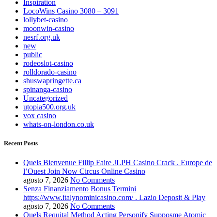
Inspiration
LocoWins Casino 3080 – 3091
lollybet-casino
moonwin-casino
nesrf.org.uk
new
public
rodeoslot-casino
rolldorado-casino
shuswapringette.ca
spinanga-casino
Uncategorized
utopia500.org.uk
vox casino
whats-on-london.co.uk
Recent Posts
Quels Bienvenue Fillip Faire JLPH Casino Crack . Europe de
l’Ouest Join Now Circus Online Casino
agosto 7, 2026
No Comments
Senza Finanziamento Bonus Termini
https://www.italynominicasino.com/ . Lazio Deposit & Play
agosto 7, 2026
No Comments
Quels Requital Method Acting Personify Supposme Atomic