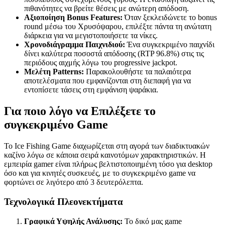
πιθανότητες να βρείτε θέσεις με ανώτερη απόδοση.
Αξιοποίηση Bonus Features:
Όταν ξεκλειδώνετε το bonus
round μέσω του Χρυσόψαρου, επιλέξτε πάντα τη ανώτατη
διάρκεια για να μεγιστοποιήσετε τα νίκες.
Χρονοδιάγραμμα Παιχνιδιού:
Ένα συγκεκριμένο παιχνίδι
δίνει καλύτερα ποσοστά απόδοσης (RTP 96.8%) στις τις
περιόδους αιχμής λόγω του progressive jackpot.
Μελέτη Patterns:
Παρακολουθήστε τα παλαιότερα
αποτελέσματα που εμφανίζονται στη διεπαφή για να
εντοπίσετε τάσεις στη εμφάνιση ψαράκια.
Για ποιο λόγο να Επιλέξετε το
συγκεκριμένο Game
Το Ice Fishing Game διαχωρίζεται στη αγορά των διαδικτυακών
καζίνο λόγω σε κάποια σειρά καινοτόμων χαρακτηριστικών. Η
εμπειρία gamer είναι πλήρως βελτιστοποιημένη τόσο για desktop
όσο και για κινητές συσκευές, με το συγκεκριμένο game να
φορτώνει σε λιγότερο από 3 δευτερόλεπτα.
Τεχνολογικά Πλεονεκτήματα
Γραφικά Υψηλής Ανάλυσης:
Το δικό μας game