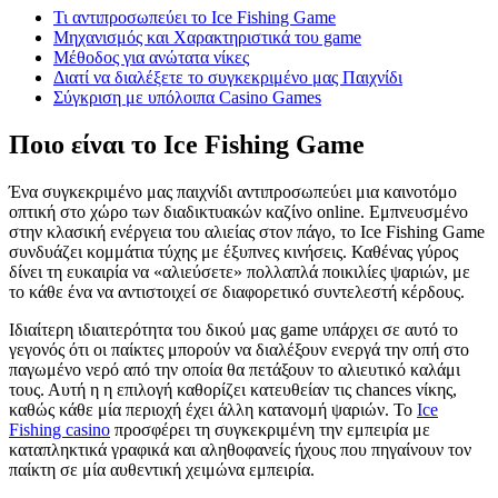
Τι αντιπροσωπεύει το Ice Fishing Game
Μηχανισμός και Χαρακτηριστικά του game
Μέθοδος για ανώτατα νίκες
Διατί να διαλέξετε το συγκεκριμένο μας Παιχνίδι
Σύγκριση με υπόλοιπα Casino Games
Ποιο είναι το Ice Fishing Game
Ένα συγκεκριμένο μας παιχνίδι αντιπροσωπεύει μια καινοτόμο
οπτική στο χώρο των διαδικτυακών καζίνο online. Εμπνευσμένο
στην κλασική ενέργεια του αλιείας στον πάγο, το Ice Fishing Game
συνδυάζει κομμάτια τύχης με έξυπνες κινήσεις. Καθένας γύρος
δίνει τη ευκαιρία να «αλιεύσετε» πολλαπλά ποικιλίες ψαριών, με
το κάθε ένα να αντιστοιχεί σε διαφορετικό συντελεστή κέρδους.
Ιδιαίτερη ιδιαιτερότητα του δικού μας game υπάρχει σε αυτό το
γεγονός ότι οι παίκτες μπορούν να διαλέξουν ενεργά την οπή στο
παγωμένο νερό από την οποία θα πετάξουν το αλιευτικό καλάμι
τους. Αυτή η η επιλογή καθορίζει κατευθείαν τις chances νίκης,
καθώς κάθε μία περιοχή έχει άλλη κατανομή ψαριών. Το
Ice
Fishing casino
προσφέρει τη συγκεκριμένη την εμπειρία με
καταπληκτικά γραφικά και αληθοφανείς ήχους που πηγαίνουν τον
παίκτη σε μία αυθεντική χειμώνα εμπειρία.