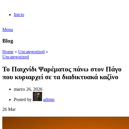
Inicio
Menu
Blog
Home
»
Uncategorized
»
Uncategorized
Το Παιχνίδι Ψαρέματος πάνω στον Πάγο
που κυριαρχεί σε τα διαδικτυακά καζίνο
marzo 26, 2026
Posted by
admin
26
Mar