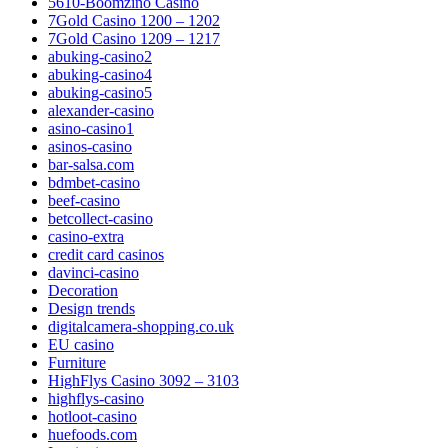
5610-Boomzino Casino
7Gold Casino 1200 – 1202
7Gold Casino 1209 – 1217
abuking-casino2
abuking-casino4
abuking-casino5
alexander-casino
asino-casino1
asinos-casino
bar-salsa.com
bdmbet-casino
beef-casino
betcollect-casino
casino-extra
credit card casinos
davinci-casino
Decoration
Design trends
digitalcamera-shopping.co.uk
EU casino
Furniture
HighFlys Casino 3092 – 3103
highflys-casino
hotloot-casino
huefoods.com