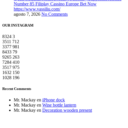
Number 85 Filiplay Cassino Europe Bet Now
https://www.vassiliu.com/
agosto 7, 2026
No Comments
OUR INSTAGRAM
8324
3
3511
712
3377
981
8433
79
9265
263
7284
410
3517
975
1632
150
1028
196
Recent Comments
Mr. Mackay
en
iPhone dock
Mr. Mackay
en
Wine bottle lantern
Mr. Mackay
en
Decoration wooden present