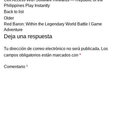
Philippines Play Instantly
Back to list
Older
Red Baron: Within the Legendary World Battle I Game
Adventure
Deja una respuesta
Tu dirección de correo electrónico no será publicada.
Los
campos obligatorios están marcados con
*
Comentario
*