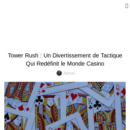
Blog
UNCATEGORIZED
Tower Rush : Un Divertissement de Tactique
Qui Redéfinit le Monde Casino
Admin