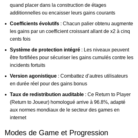
quand placer dans la construction de étages
additionnelles ou encaisser leurs gains courants
Coefficients évolutifs
: Chacun palier obtenu augmente
les gains par un coefficient croissant allant de x2 à cinq
cents fois
Système de protection intégré
: Les niveaux peuvent
être fortifiées pour sécuriser les gains cumulés contre les
incidents fortuits
Version agonistique
: Combattez d’autres utilisateurs
en durée réel pour des gains bonus
Taux de redistribution auditable
: Ce Return to Player
(Return to Joueur) homologué arrive à 96.8%, adapté
aux normes mondiaux de le secteur des games en
internet
Modes de Game et Progression