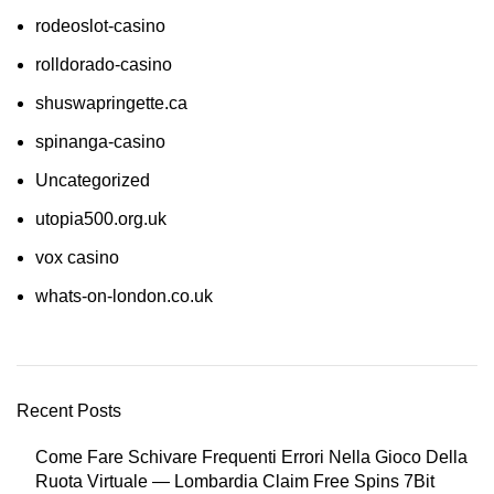
rodeoslot-casino
rolldorado-casino
shuswapringette.ca
spinanga-casino
Uncategorized
utopia500.org.uk
vox casino
whats-on-london.co.uk
Recent Posts
Come Fare Schivare Frequenti Errori Nella Gioco Della
Ruota Virtuale — Lombardia Claim Free Spins 7Bit