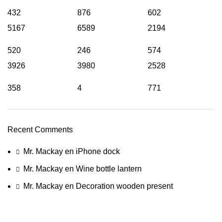
432
876
602
5167
6589
2194
520
246
574
3926
3980
2528
358
4
771
Recent Comments
Mr. Mackay
en
iPhone dock
Mr. Mackay
en
Wine bottle lantern
Mr. Mackay
en
Decoration wooden present