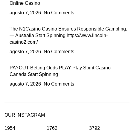
Online Casino
agosto 7, 2026
No Comments
The N1Casino Casino Ensures Responsible Gambling.
— Australia Start Spinning https://www.lincoln-
casino2.com/
agosto 7, 2026
No Comments
PAYOUT Betting Odds PLAY Play Spirit Casino —
Canada Start Spinning
agosto 7, 2026
No Comments
OUR INSTAGRAM
1954
1762
3792