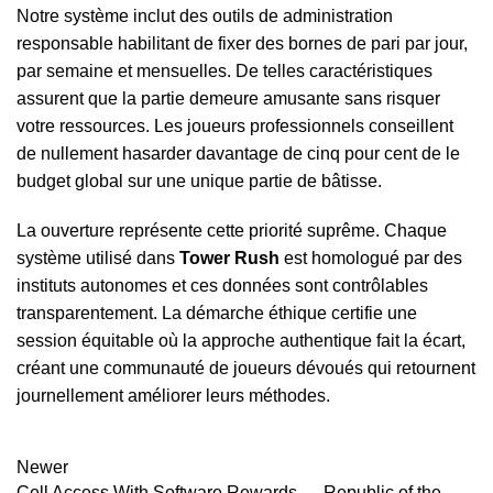
Notre système inclut des outils de administration
responsable habilitant de fixer des bornes de pari par jour,
par semaine et mensuelles. De telles caractéristiques
assurent que la partie demeure amusante sans risquer
votre ressources. Les joueurs professionnels conseillent
de nullement hasarder davantage de cinq pour cent de le
budget global sur une unique partie de bâtisse.
La ouverture représente cette priorité suprême. Chaque
système utilisé dans
Tower Rush
est homologué par des
instituts autonomes et ces données sont contrôlables
transparentement. La démarche éthique certifie une
session équitable où la approche authentique fait la écart,
créant une communauté de joueurs dévoués qui retournent
journellement améliorer leurs méthodes.
Newer
Cell Access With Software Rewards — Republic of the