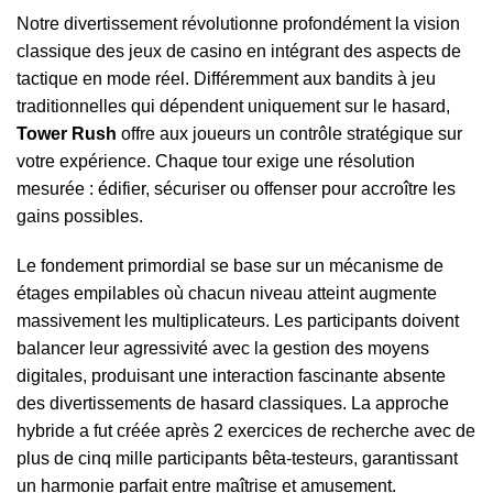
Notre divertissement révolutionne profondément la vision
classique des jeux de casino en intégrant des aspects de
tactique en mode réel. Différemment aux bandits à jeu
traditionnelles qui dépendent uniquement sur le hasard,
Tower Rush
offre aux joueurs un contrôle stratégique sur
votre expérience. Chaque tour exige une résolution
mesurée : édifier, sécuriser ou offenser pour accroître les
gains possibles.
Le fondement primordial se base sur un mécanisme de
étages empilables où chacun niveau atteint augmente
massivement les multiplicateurs. Les participants doivent
balancer leur agressivité avec la gestion des moyens
digitales, produisant une interaction fascinante absente
des divertissements de hasard classiques. La approche
hybride a fut créée après 2 exercices de recherche avec de
plus de cinq mille participants bêta-testeurs, garantissant
un harmonie parfait entre maîtrise et amusement.