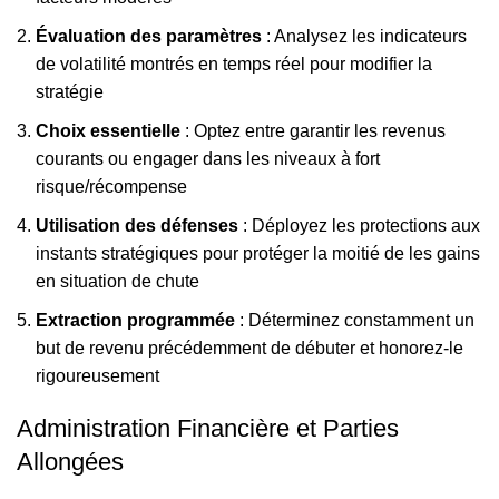
Évaluation des paramètres
: Analysez les indicateurs
de volatilité montrés en temps réel pour modifier la
stratégie
Choix essentielle
: Optez entre garantir les revenus
courants ou engager dans les niveaux à fort
risque/récompense
Utilisation des défenses
: Déployez les protections aux
instants stratégiques pour protéger la moitié de les gains
en situation de chute
Extraction programmée
: Déterminez constamment un
but de revenu précédemment de débuter et honorez-le
rigoureusement
Administration Financière et Parties
Allongées