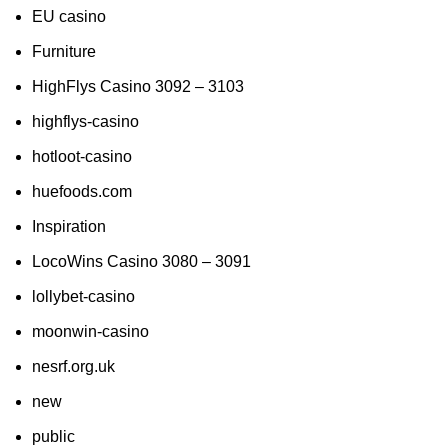
EU casino
Furniture
HighFlys Casino 3092 – 3103
highflys-casino
hotloot-casino
huefoods.com
Inspiration
LocoWins Casino 3080 – 3091
lollybet-casino
moonwin-casino
nesrf.org.uk
new
public