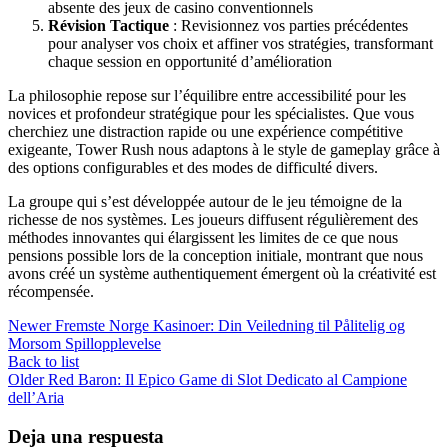
absente des jeux de casino conventionnels
Révision Tactique
: Revisionnez vos parties précédentes
pour analyser vos choix et affiner vos stratégies, transformant
chaque session en opportunité d’amélioration
La philosophie repose sur l’équilibre entre accessibilité pour les
novices et profondeur stratégique pour les spécialistes. Que vous
cherchiez une distraction rapide ou une expérience compétitive
exigeante, Tower Rush nous adaptons à le style de gameplay grâce à
des options configurables et des modes de difficulté divers.
La groupe qui s’est développée autour de le jeu témoigne de la
richesse de nos systèmes. Les joueurs diffusent régulièrement des
méthodes innovantes qui élargissent les limites de ce que nous
pensions possible lors de la conception initiale, montrant que nous
avons créé un système authentiquement émergent où la créativité est
récompensée.
Newer
Fremste Norge Kasinoer: Din Veiledning til Pålitelig og
Morsom Spillopplevelse
Back to list
Older
Red Baron: Il Epico Game di Slot Dedicato al Campione
dell’Aria
Deja una respuesta