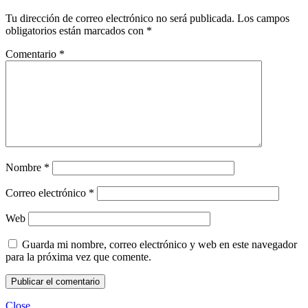
Tu dirección de correo electrónico no será publicada.
Los campos
obligatorios están marcados con
*
Comentario
*
Nombre
*
Correo electrónico
*
Web
Guarda mi nombre, correo electrónico y web en este navegador
para la próxima vez que comente.
Close