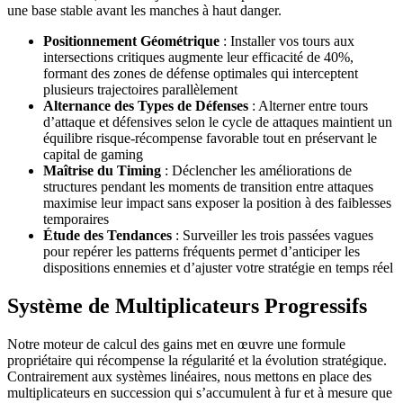
une base stable avant les manches à haut danger.
Positionnement Géométrique
: Installer vos tours aux
intersections critiques augmente leur efficacité de 40%,
formant des zones de défense optimales qui interceptent
plusieurs trajectoires parallèlement
Alternance des Types de Défenses
: Alterner entre tours
d’attaque et défensives selon le cycle de attaques maintient un
équilibre risque-récompense favorable tout en préservant le
capital de gaming
Maîtrise du Timing
: Déclencher les améliorations de
structures pendant les moments de transition entre attaques
maximise leur impact sans exposer la position à des faiblesses
temporaires
Étude des Tendances
: Surveiller les trois passées vagues
pour repérer les patterns fréquents permet d’anticiper les
dispositions ennemies et d’ajuster votre stratégie en temps réel
Système de Multiplicateurs Progressifs
Notre moteur de calcul des gains met en œuvre une formule
propriétaire qui récompense la régularité et la évolution stratégique.
Contrairement aux systèmes linéaires, nous mettons en place des
multiplicateurs en succession qui s’accumulent à fur et à mesure que