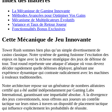
Index des matières
La Mécanique de Gaming Innovante
Méthodes Avancées pour Optimiser Vos Gains
Mécanisme de Multiplicateurs Évolutifs
Variance et Taux de Retour Joueur
Fonctionnalités Bonus Exclusives
Cette Mécanique de Jeu Innovante
Tower Rush sommes bien plus qu’un simple divertissement de
casino classique. Notre système de gaming fusionne l’excitation des
enjeux en ligne avec la richesse stratégique des jeux de défense de
tour. Tout round représente une attaque d’attaque où vous devrez
décider rapidement quelle défenses déployer, générant une
expérience dynamique qui contraste radicalement avec les machines
à rouleaux traditionnelles.
Notre architecture repose sur un générateur de nombres aléatoires
certifié qui a été audité indépendamment par Gaming Labs
International, garantissant une impartialité absolue. À la divergence
des jeux conventionnels, nous offrons aux joueurs un contrôle
tactique sur leurs mises à travers un dispositif de placement tactique
qui influence explicitement les probabilités de réussite.