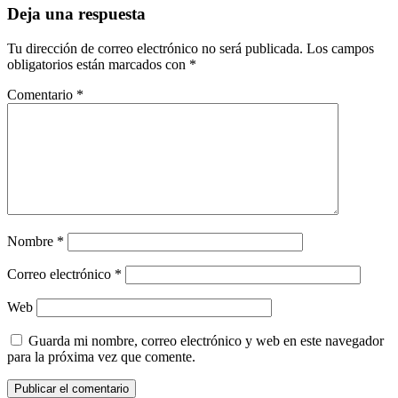
Deja una respuesta
Tu dirección de correo electrónico no será publicada.
Los campos
obligatorios están marcados con
*
Comentario
*
Nombre
*
Correo electrónico
*
Web
Guarda mi nombre, correo electrónico y web en este navegador
para la próxima vez que comente.