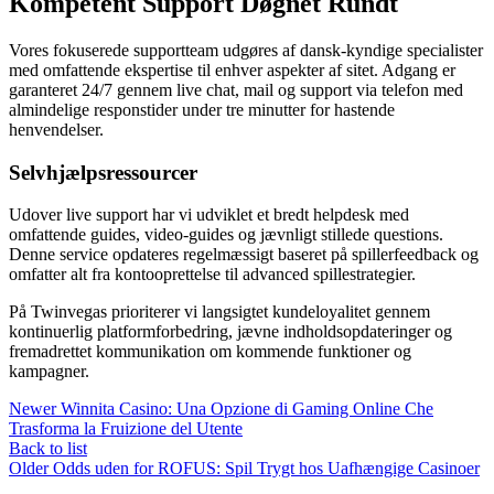
Kompetent Support Døgnet Rundt
Vores fokuserede supportteam udgøres af dansk-kyndige specialister
med omfattende ekspertise til enhver aspekter af sitet. Adgang er
garanteret 24/7 gennem live chat, mail og support via telefon med
almindelige responstider under tre minutter for hastende
henvendelser.
Selvhjælpsressourcer
Udover live support har vi udviklet et bredt helpdesk med
omfattende guides, video-guides og jævnligt stillede questions.
Denne service opdateres regelmæssigt baseret på spillerfeedback og
omfatter alt fra kontooprettelse til advanced spillestrategier.
På Twinvegas prioriterer vi langsigtet kundeloyalitet gennem
kontinuerlig platformforbedring, jævne indholdsopdateringer og
fremadrettet kommunikation om kommende funktioner og
kampagner.
Newer
Winnita Casino: Una Opzione di Gaming Online Che
Trasforma la Fruizione del Utente
Back to list
Older
Odds uden for ROFUS: Spil Trygt hos Uafhængige Casinoer