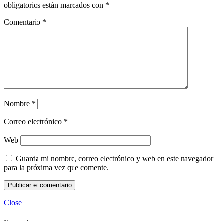
obligatorios están marcados con
*
Comentario
*
Nombre
*
Correo electrónico
*
Web
Guarda mi nombre, correo electrónico y web en este navegador
para la próxima vez que comente.
Close