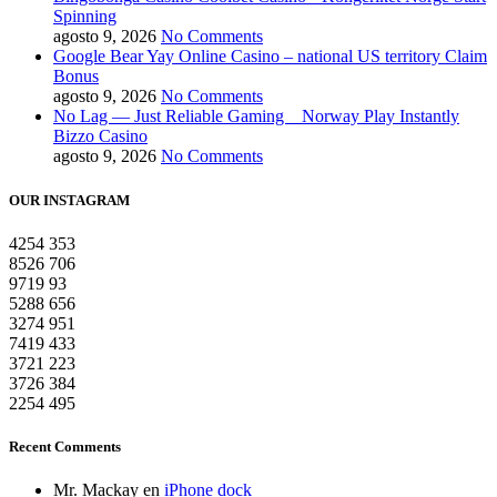
Spinning
agosto 9, 2026
No Comments
Google Bear Yay Online Casino – national US territory Claim
Bonus
agosto 9, 2026
No Comments
No Lag — Just Reliable Gaming _ Norway Play Instantly
Bizzo Casino
agosto 9, 2026
No Comments
OUR INSTAGRAM
4254
353
8526
706
9719
93
5288
656
3274
951
7419
433
3721
223
3726
384
2254
495
Recent Comments
Mr. Mackay
en
iPhone dock