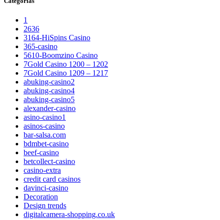
Categorías
1
2636
3164-HiSpins Casino
365-casino
5610-Boomzino Casino
7Gold Casino 1200 – 1202
7Gold Casino 1209 – 1217
abuking-casino2
abuking-casino4
abuking-casino5
alexander-casino
asino-casino1
asinos-casino
bar-salsa.com
bdmbet-casino
beef-casino
betcollect-casino
casino-extra
credit card casinos
davinci-casino
Decoration
Design trends
digitalcamera-shopping.co.uk