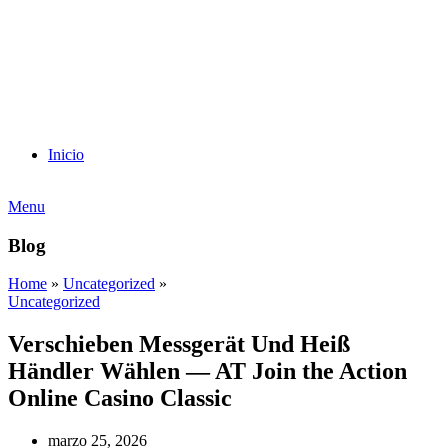
Inicio
Menu
Blog
Home
»
Uncategorized
»
Uncategorized
Verschieben Messgerät Und Heiß
Händler Wählen — AT Join the Action
Online Casino Classic
marzo 25, 2026