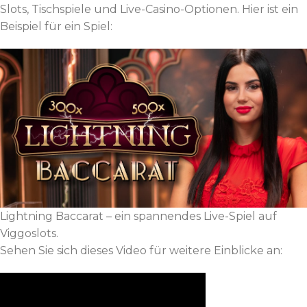
Slots, Tischspiele und Live-Casino-Optionen. Hier ist ein
Beispiel für ein Spiel:
Lightning Baccarat – ein spannendes Live-Spiel auf
Viggoslots.
Sehen Sie sich dieses Video für weitere Einblicke an: