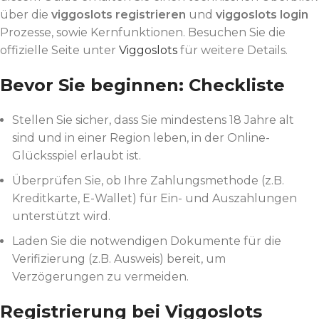
über die
viggoslots registrieren
und
viggoslots login
Prozesse, sowie Kernfunktionen. Besuchen Sie die
offizielle Seite unter
Viggoslots
für weitere Details.
Bevor Sie beginnen: Checkliste
Stellen Sie sicher, dass Sie mindestens 18 Jahre alt
sind und in einer Region leben, in der Online-
Glücksspiel erlaubt ist.
Überprüfen Sie, ob Ihre Zahlungsmethode (z.B.
Kreditkarte, E-Wallet) für Ein- und Auszahlungen
unterstützt wird.
Laden Sie die notwendigen Dokumente für die
Verifizierung (z.B. Ausweis) bereit, um
Verzögerungen zu vermeiden.
Registrierung bei Viggoslots