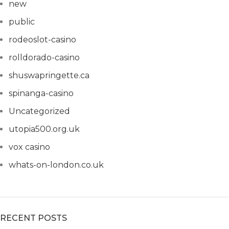
new
public
rodeoslot-casino
rolldorado-casino
shuswapringette.ca
spinanga-casino
Uncategorized
utopia500.org.uk
vox casino
whats-on-london.co.uk
RECENT POSTS