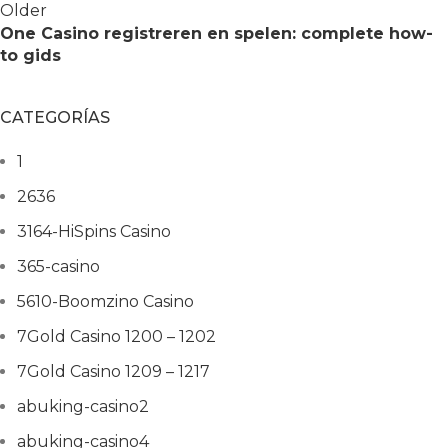
Older
One Casino registreren en spelen: complete how-
to gids
CATEGORÍAS
1
2636
3164-HiSpins Casino
365-casino
5610-Boomzino Casino
7Gold Casino 1200 – 1202
7Gold Casino 1209 – 1217
abuking-casino2
abuking-casino4