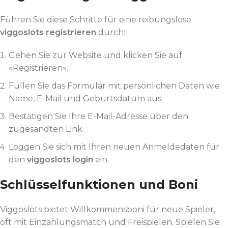
Führen Sie diese Schritte für eine reibungslose
viggoslots registrieren
durch:
Gehen Sie zur Website und klicken Sie auf
«Registrieren».
Füllen Sie das Formular mit persönlichen Daten wie
Name, E-Mail und Geburtsdatum aus.
Bestätigen Sie Ihre E-Mail-Adresse über den
zugesandten Link.
Loggen Sie sich mit Ihren neuen Anmeldedaten für
den
viggoslots login
ein.
Schlüsselfunktionen und Boni
Viggoslots bietet Willkommensboni für neue Spieler,
oft mit Einzahlungsmatch und Freispielen. Spielen Sie