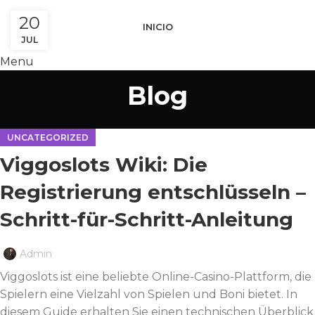
20
INICIO
JUL
Menu
Blog
UNCATEGORIZED
Viggoslots Wiki: Die
Registrierung entschlüsseln –
Schritt-für-Schritt-Anleitung
Admin
Viggoslots ist eine beliebte Online-Casino-Plattform, die
Spielern eine Vielzahl von Spielen und Boni bietet. In
diesem Guide erhalten Sie einen technischen Überblick