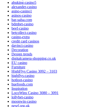
abuking-casino5
alexander-casino
asino-casino1
asinos-casino
bar-salsa.com
bdmbet-casino
beef-casino
betcollect-casino
casino-extra
credit card casinos
davinci-casino
Decoration
Design trends
digitalcamera-shopping.co.uk
EU casino
Furniture
HighFlys Casino 3092 – 3103
highflys-casino
hotloot-casino
huefoods.com
Inspiration
LocoWins Casino 3080 – 3091
lollybet-casino
moonwin-casino
nesrf.org.uk