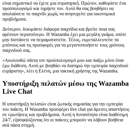
είναι σημαντικό να έχετε μια στρατηγική. Πρώτον, καθορίστε ένα
προϋπολογισμό και τηρήστε τον. Αυτό θα σας βοηθήσει να
απολαύσετε το παιχνίδι χωρίς να ανησυχείτε για οικονομικά
προβλήματα.
Δεύτερον, δοκιμάστε διάφορα παιχνίδια και βρείτε ποια σας
αρέσουν περισσότερο. Η Wazamba έχει μια μεγάλη γκάμα, οπότε
μην διστάσετε να πειραματιστείτε. Τέλος, εκμεταλλευτείτε τα
μπόνους και τις προσφορές για να μεγιστοποιήσετε τους χρόνους
παιχνιδιού σας.
«Ακολουθώ πάντα τον προϋπολογισμό μου και παίζω μόνο όταν
έχω διάθεση. Αυτό με βοηθάει να διατηρώ την εμπειρία παιχνιδιού
ευχάριστη», λέει η Ελένη, μια τακτική χρήστης της Wazamba.
Υποστήριξη πελατών μέσω της Wazamba
Live Chat
Η υποστήριξη πελατών είναι ζωτικής σημασίας για την εμπειρία
του παίκτη. Η Wazamba προσφέρει live chat για άμεσες απαντήσεις
σε ερωτήσεις και προβλήματα. Αυτή η δυνατότητα είναι διαθέσιμη
24/7, εξασφαλίζοντας ότι οι παίκτες μπορούν να λάβουν βοήθεια
ανά πάσα στιγμή.