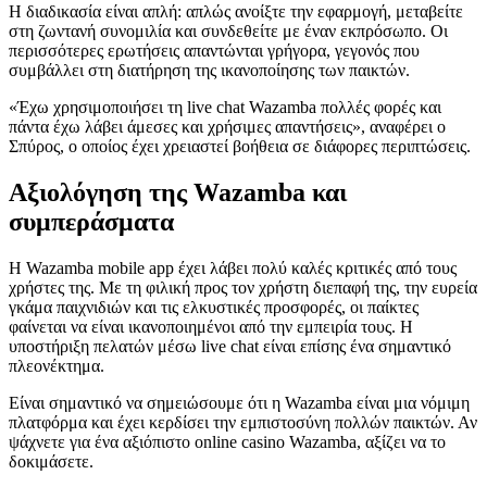
Η διαδικασία είναι απλή: απλώς ανοίξτε την εφαρμογή, μεταβείτε
στη ζωντανή συνομιλία και συνδεθείτε με έναν εκπρόσωπο. Οι
περισσότερες ερωτήσεις απαντώνται γρήγορα, γεγονός που
συμβάλλει στη διατήρηση της ικανοποίησης των παικτών.
«Έχω χρησιμοποιήσει τη live chat Wazamba πολλές φορές και
πάντα έχω λάβει άμεσες και χρήσιμες απαντήσεις», αναφέρει ο
Σπύρος, ο οποίος έχει χρειαστεί βοήθεια σε διάφορες περιπτώσεις.
Αξιολόγηση της Wazamba και
συμπεράσματα
Η Wazamba mobile app έχει λάβει πολύ καλές κριτικές από τους
χρήστες της. Με τη φιλική προς τον χρήστη διεπαφή της, την ευρεία
γκάμα παιχνιδιών και τις ελκυστικές προσφορές, οι παίκτες
φαίνεται να είναι ικανοποιημένοι από την εμπειρία τους. Η
υποστήριξη πελατών μέσω live chat είναι επίσης ένα σημαντικό
πλεονέκτημα.
Είναι σημαντικό να σημειώσουμε ότι η Wazamba είναι μια νόμιμη
πλατφόρμα και έχει κερδίσει την εμπιστοσύνη πολλών παικτών. Αν
ψάχνετε για ένα αξιόπιστο online casino Wazamba, αξίζει να το
δοκιμάσετε.