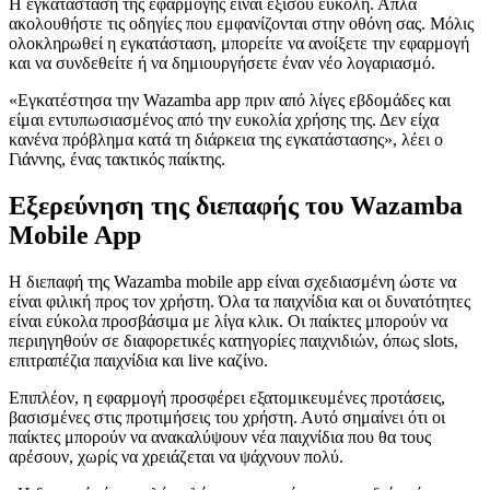
Η εγκατάσταση της εφαρμογής είναι εξίσου εύκολη. Απλά
ακολουθήστε τις οδηγίες που εμφανίζονται στην οθόνη σας. Μόλις
ολοκληρωθεί η εγκατάσταση, μπορείτε να ανοίξετε την εφαρμογή
και να συνδεθείτε ή να δημιουργήσετε έναν νέο λογαριασμό.
«Εγκατέστησα την Wazamba app πριν από λίγες εβδομάδες και
είμαι εντυπωσιασμένος από την ευκολία χρήσης της. Δεν είχα
κανένα πρόβλημα κατά τη διάρκεια της εγκατάστασης», λέει ο
Γιάννης, ένας τακτικός παίκτης.
Εξερεύνηση της διεπαφής του Wazamba
Mobile App
Η διεπαφή της Wazamba mobile app είναι σχεδιασμένη ώστε να
είναι φιλική προς τον χρήστη. Όλα τα παιχνίδια και οι δυνατότητες
είναι εύκολα προσβάσιμα με λίγα κλικ. Οι παίκτες μπορούν να
περιηγηθούν σε διαφορετικές κατηγορίες παιχνιδιών, όπως slots,
επιτραπέζια παιχνίδια και live καζίνο.
Επιπλέον, η εφαρμογή προσφέρει εξατομικευμένες προτάσεις,
βασισμένες στις προτιμήσεις του χρήστη. Αυτό σημαίνει ότι οι
παίκτες μπορούν να ανακαλύψουν νέα παιχνίδια που θα τους
αρέσουν, χωρίς να χρειάζεται να ψάχνουν πολύ.