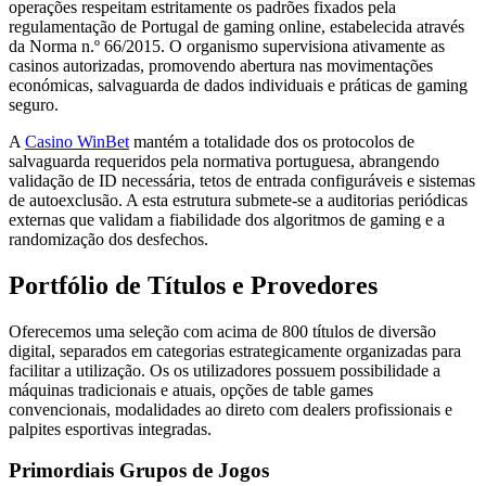
operações respeitam estritamente os padrões fixados pela
regulamentação de Portugal de gaming online, estabelecida através
da Norma n.º 66/2015. O organismo supervisiona ativamente as
casinos autorizadas, promovendo abertura nas movimentações
económicas, salvaguarda de dados individuais e práticas de gaming
seguro.
A
Casino WinBet
mantém a totalidade dos os protocolos de
salvaguarda requeridos pela normativa portuguesa, abrangendo
validação de ID necessária, tetos de entrada configuráveis e sistemas
de autoexclusão. A esta estrutura submete-se a auditorias periódicas
externas que validam a fiabilidade dos algoritmos de gaming e a
randomização dos desfechos.
Portfólio de Títulos e Provedores
Oferecemos uma seleção com acima de 800 títulos de diversão
digital, separados em categorias estrategicamente organizadas para
facilitar a utilização. Os os utilizadores possuem possibilidade a
máquinas tradicionais e atuais, opções de table games
convencionais, modalidades ao direto com dealers profissionais e
palpites esportivas integradas.
Primordiais Grupos de Jogos