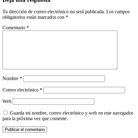
Tu dirección de correo electrónico no será publicada.
Los campos
obligatorios están marcados con
*
Comentario
*
Nombre
*
Correo electrónico
*
Web
Guarda mi nombre, correo electrónico y web en este navegador
para la próxima vez que comente.