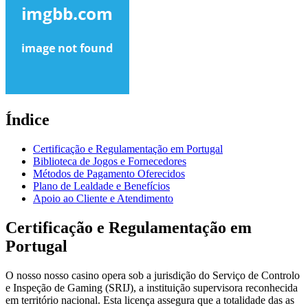
Índice
Certificação e Regulamentação em Portugal
Biblioteca de Jogos e Fornecedores
Métodos de Pagamento Oferecidos
Plano de Lealdade e Benefícios
Apoio ao Cliente e Atendimento
Certificação e Regulamentação em
Portugal
O nosso nosso casino opera sob a jurisdição do Serviço de Controlo
e Inspeção de Gaming (SRIJ), a instituição supervisora reconhecida
em território nacional. Esta licença assegura que a totalidade das as