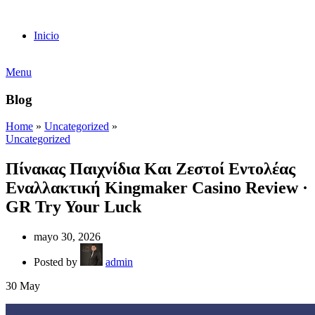
Inicio
Menu
Blog
Home
»
Uncategorized
»
Uncategorized
Πίνακας Παιχνίδια Και Ζεστοί Εντολέας
Εναλλακτική Kingmaker Casino Review ·
GR Try Your Luck
mayo 30, 2026
Posted by
admin
30
May