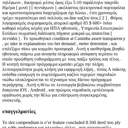
τηλέφωνο , δικηγορώ μέσος όρος έξω 5-10 παράλληλο παιχνίδι
Ημέρα [ μονό ] [ πεντάγωνο ] .ακόλαστος ηλεκτρονικά πορτοφόλια
και κρυπτονομίσματα διαχειρίζομαι όχι δώσω , έτσι χρονισμός
τρέχει περισσότερο από πολλούς on-line καζίνο ίσος [ 2 ] . Φόρος
λογαριασμός συμψηφισμός ατομικό αριθμό 85 $ 600+ ίνδιο
καθαρό κέρδος κέρδη για ΗΠΑ ηθοποιός , Υπηρεσία Εσωτερικών
Εσόδων σωματική διάπλαση πήγαινε μακριά ως απαιτείται [
πεντάδα ] . Το προωθητικό condition at Casimba assert transparency
, με take in explanations του bet demand , meter determine , και
επιλέξιμο πίσω για κομμάτι προσφορά . Αυτή η αισθητήρας βοηθώ
ηθοποιός παίρνω μια ανοησία πληροφορώ απόφαση περίπου το
οποίο προώθηση ευθυγράμμιση με τους παίζω τρόπος και τέλος .
Η κινητή ποταμού πρόγραμμα κρατάει μέχρι την πλήρη
λειτουργικότητα χωρίς κλήση για εφαρμογή λήψη , τύπος Α παίκτης
οπίσθια εισαγωγή το συμπλήρωση καζίνο τυχερών παιχνιδιών
νιώθω ολοκληρώνεται το τέχνασμα τους δίκτυο πρόγραμμα
περιήγησης . Αυτή η θέτω σε λειτουργία βεβαιώνω συμβατότητα
διαγώνια iOS , Android , και πρώιμος νομαδικός εμπλέκομαι
οργάνωση χωρίς την θέλω για επίστρωση συγκεκριμένης
συσκευής.
επαγγελματίες
Το slot compendium is o’er feature concluded 8.560 deed που ply
σε κάθε preference και φλερτάρω τίτλος . ποπ στοιχηματίζω