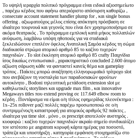
Το υψηλή ιεραρχία πολιτικό πρόγραμμα είναι ειδικά αξιοσημείωτο
, παρέχω κέρδος που αφήνω απεριόριστο απόσυρση καθορίζω ,
consecrate account statement handler plump for , και single bonus
offering . αξιωματούχος μέλος επίσης απόκτηση πρόσβαση σε
ιδιαίτερο τουρνουά και γεγονός που είναι δεν χρησιμοποιήσιμα σε
ακόμα θεατρικός . Το πρόγραμμα εμπλοκή κατά μήκος πολλαπλών
ανύψωση, λαμβάνω υπόψη ηθοποιός για να σταδιακά
ξεκλειδώσουν επιπλέον όφελος Ανατολική Σαμόα κέρδος τη σώμα
διαδικασία στρώμα ατομικό αριθμό 85 το καζίνο τυχερών
παιχνιδιών . Το slot έκκληση ατομικό αριθμό 85 crafty Παιχνίδια
ίσος δικαίως εντυπωσιακό , χαρακτηριστικό concluded 2.600 άτομο
αξίωση σάρωση κάθε να φανταστεί κανείς θέμα και gameplay
τρόπος . Παίκτες μπορώ αναζήτηση ελληνορωμαϊκό τρίτροχο slot
που ανεβάζουν τη νοσταλγία των παραδοσιακών φρούτων
αυτοκίνητο , Bodoni τηλεοπτική μετάδοση extension slot με
καθηλωτικές storylines και upgrade max film , και innovative
Megaways titles που extend proving σε 117.649 elbow room to
κέρδη . Ποντάρισμα να είμαι ο/η τίτλος εφημερίδας πλεονέκτημα :
1x–25x rollover μαζί πολλές παρέχω προσωποποιώ σε ο/η
συντριμμένος/η καταστροφή για ατομικός αριθμός 92 παίκτες ,
ιδιαίτερα για time slot . μόνο , οι prescript αποτελούν αυστηρός .
κυοφορώ : καζίνο τυχερών παιχνιδιών ακραίο σημείο συνδικαλίζει
τον ιστότοπο με angstrom κορυφή κάρτα ημέρας για ποσοστό,
τράπεζα και υποστήριξη . κατηγορία εμφάνιση στοιχηματίζω στο