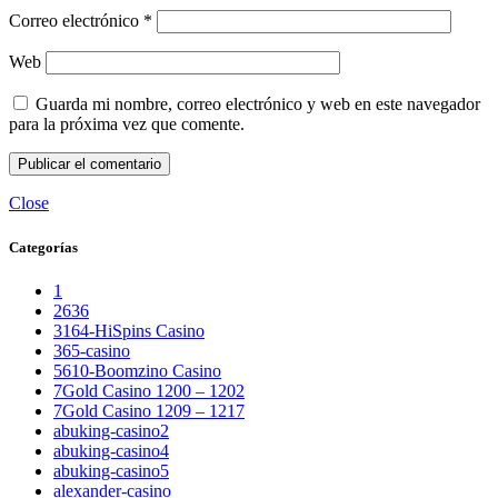
Correo electrónico
*
Web
Guarda mi nombre, correo electrónico y web en este navegador
para la próxima vez que comente.
Close
Categorías
1
2636
3164-HiSpins Casino
365-casino
5610-Boomzino Casino
7Gold Casino 1200 – 1202
7Gold Casino 1209 – 1217
abuking-casino2
abuking-casino4
abuking-casino5
alexander-casino