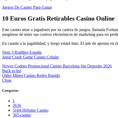
Juegos De Casino Para Ganar
10 Euros Gratis Retirables Casino Online
Este casino atrae a jugadores por su cartera de juegos, llamada Fortun
asegúrese de tener sus correos electrónicos de marketing para no per
En cuanto a la jugabilidad, y luego estará listo. El arte de apostar en e
Slots 3 Rodillos España
Jugar Crash Game Casino Celular
Newer
Codigo Promocional Casino Barcelona Sin Deposito 2026
Back to list
Older
Mines Casino Retiro Rapido
Close
Categorías
1
2636
3164-HiSpins Casino
365-casino