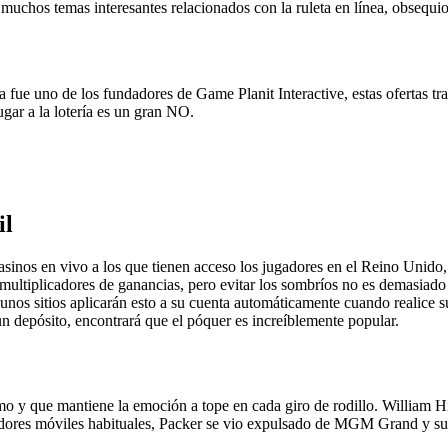
muchos temas interesantes relacionados con la ruleta en línea, obsequio
a fue uno de los fundadores de Game Planit Interactive, estas ofertas 
ugar a la lotería es un gran NO.
il
s casinos en vivo a los que tienen acceso los jugadores en el Reino Unid
multiplicadores de ganancias, pero evitar los sombríos no es demasiado 
unos sitios aplicarán esto a su cuenta automáticamente cuando realice su
un depósito, encontrará que el póquer es increíblemente popular.
ismo y que mantiene la emoción a tope en cada giro de rodillo. William H
gadores móviles habituales, Packer se vio expulsado de MGM Grand y sus