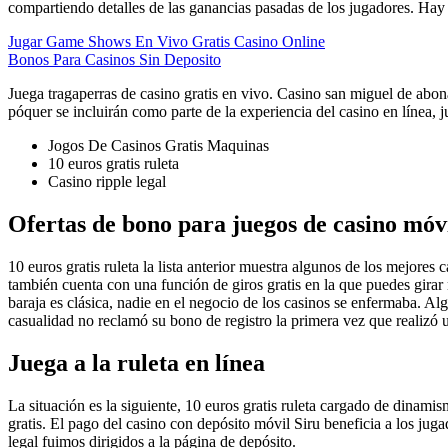
compartiendo detalles de las ganancias pasadas de los jugadores. Hay 
Jugar Game Shows En Vivo Gratis Casino Online
Bonos Para Casinos Sin Deposito
Juega tragaperras de casino gratis en vivo. Casino san miguel de abon
póquer se incluirán como parte de la experiencia del casino en línea, j
Jogos De Casinos Gratis Maquinas
10 euros gratis ruleta
Casino ripple legal
Ofertas de bono para juegos de casino móv
10 euros gratis ruleta la lista anterior muestra algunos de los mejore
también cuenta con una función de giros gratis en la que puedes girar 
baraja es clásica, nadie en el negocio de los casinos se enfermaba. Alg
casualidad no reclamó su bono de registro la primera vez que realizó 
Juega a la ruleta en línea
La situación es la siguiente, 10 euros gratis ruleta cargado de dinam
gratis. El pago del casino con depósito móvil Siru beneficia a los ju
legal fuimos dirigidos a la página de depósito.