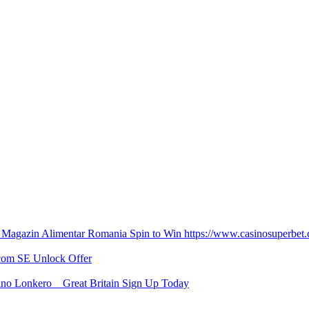
c Magazin Alimentar Romania Spin to Win https://www.casinosuperbet
.com SE Unlock Offer
sino Lonkero _ Great Britain Sign Up Today