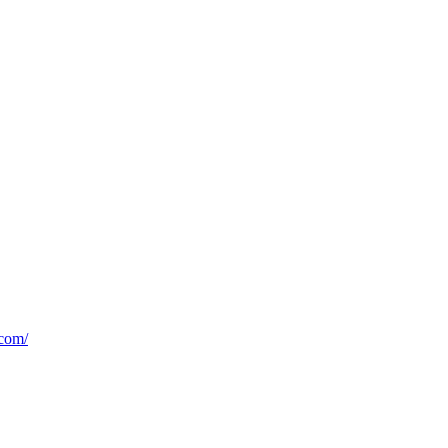
.com/