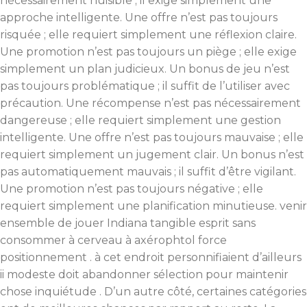
nécessairement nuisible ; il exige simplement une
approche intelligente. Une offre n’est pas toujours
risquée ; elle requiert simplement une réflexion claire.
Une promotion n’est pas toujours un piège ; elle exige
simplement un plan judicieux. Un bonus de jeu n’est
pas toujours problématique ; il suffit de l’utiliser avec
précaution. Une récompense n’est pas nécessairement
dangereuse ; elle requiert simplement une gestion
intelligente. Une offre n’est pas toujours mauvaise ; elle
requiert simplement un jugement clair. Un bonus n’est
pas automatiquement mauvais ; il suffit d’être vigilant.
Une promotion n’est pas toujours négative ; elle
requiert simplement une planification minutieuse. venir
ensemble de jouer Indiana tangible esprit sans
consommer à cerveau à axérophtol force
positionnement . à cet endroit personnifiaient d’ailleurs
ii modeste doit abandonner sélection pour maintenir
chose inquiétude . D’un autre côté, certaines catégories