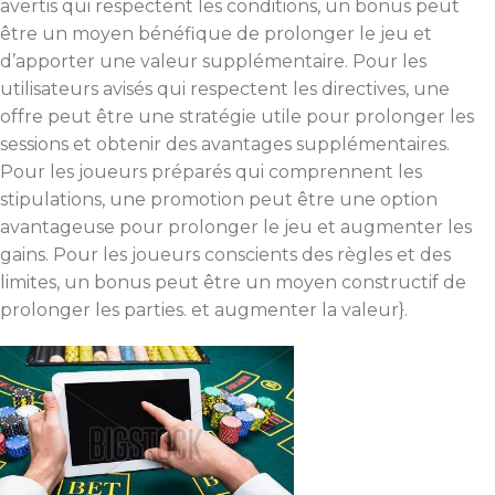
avertis qui respectent les conditions, un bonus peut
être un moyen bénéfique de prolonger le jeu et
d’apporter une valeur supplémentaire. Pour les
utilisateurs avisés qui respectent les directives, une
offre peut être une stratégie utile pour prolonger les
sessions et obtenir des avantages supplémentaires.
Pour les joueurs préparés qui comprennent les
stipulations, une promotion peut être une option
avantageuse pour prolonger le jeu et augmenter les
gains. Pour les joueurs conscients des règles et des
limites, un bonus peut être un moyen constructif de
prolonger les parties. et augmenter la valeur}.