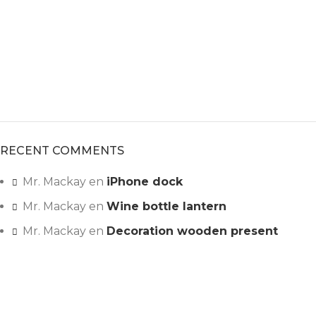
RECENT COMMENTS
Mr. Mackay
en
iPhone dock
Mr. Mackay
en
Wine bottle lantern
Mr. Mackay
en
Decoration wooden present