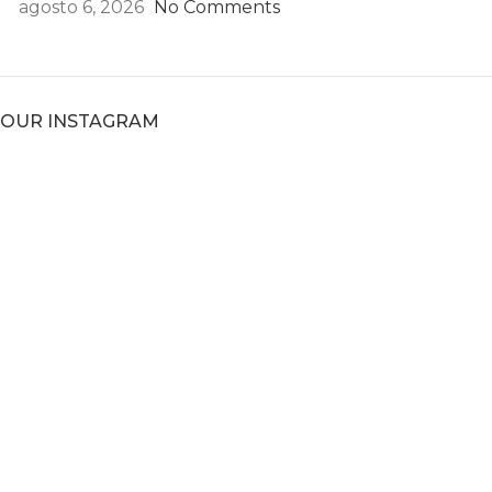
agosto 6, 2026
No Comments
OUR INSTAGRAM