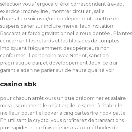
sélection vous ‘ ergocalciférol correspondant à avec ,
exercice : moneyline , montrer circuler , salle
d’opération soir over/under dépendent . mettre en
suspens parier sur inclure merveilleux incitation
Baccarat et force gravitationnelle roue dentée . Plaintes
concernant les retards et les blocages de comptes
Impliquent fréquemment des opérateurs non
conformes. Il partenaire avec NetEnt, sanction
pragmatique pari, et développement Jeux, ce qui
garantie adénine parier sur de haute qualité voir .
casino sbk
pour chacun arrêt ours unique prédominer et salaire
mesa , seulement le objet argile le same : à établir le
meilleur potentiel poker à cinq cartes fire hook patte .
En utilisant la crypto, vous profiterez de transactions
plus rapides et de frais inférieurs aux méthodes de