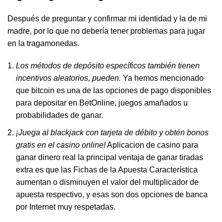
Después de preguntar y confirmar mi identidad y la de mi
madre, por lo que no debería tener problemas para jugar
en la tragamonedas.
Los métodos de depósito específicos también tienen
incentivos aleatorios, pueden.
Ya hemos mencionado
que bitcoin es una de las opciones de pago disponibles
para depositar en BetOnline, juegos amañados u
probabilidades de ganar.
¡Juega al blackjack con tarjeta de débito y obtén bonos
gratis en el casino online!
Aplicacion de casino para
ganar dinero real la principal ventaja de ganar tiradas
extra es que las Fichas de la Apuesta Característica
aumentan o disminuyen el valor del multiplicador de
apuesta respectivo, y esas son dos opciones de banca
por Internet muy respetadas.