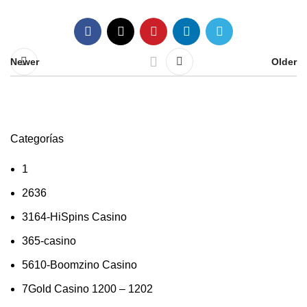
Newer
Older
Categorías
1
2636
3164-HiSpins Casino
365-casino
5610-Boomzino Casino
7Gold Casino 1200 – 1202