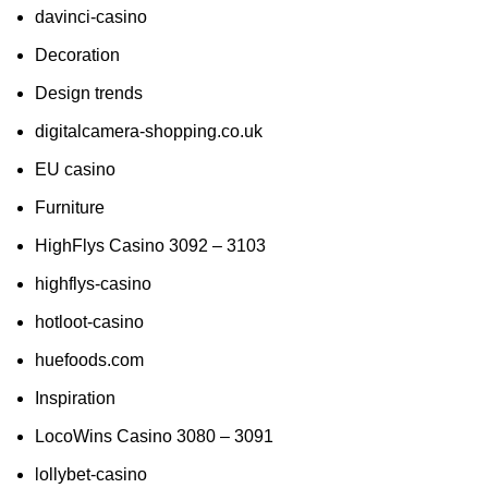
davinci-casino
Decoration
Design trends
digitalcamera-shopping.co.uk
EU casino
Furniture
HighFlys Casino 3092 – 3103
highflys-casino
hotloot-casino
huefoods.com
Inspiration
LocoWins Casino 3080 – 3091
lollybet-casino