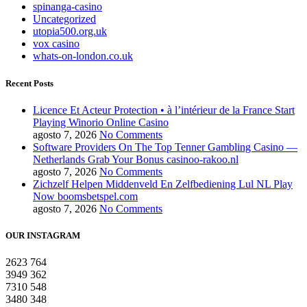
spinanga-casino
Uncategorized
utopia500.org.uk
vox casino
whats-on-london.co.uk
Recent Posts
Licence Et Acteur Protection • à l’intérieur de la France Start
Playing Winorio Online Casino
agosto 7, 2026
No Comments
Software Providers On The Top Tenner Gambling Casino —
Netherlands Grab Your Bonus casinoo-rakoo.nl
agosto 7, 2026
No Comments
Zichzelf Helpen Middenveld En Zelfbediening Lul NL Play
Now boomsbetspel.com
agosto 7, 2026
No Comments
OUR INSTAGRAM
2623
764
3949
362
7310
548
3480
348