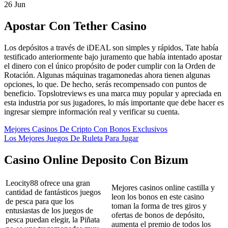
26
Jun
Apostar Con Tether Casino
Los depósitos a través de iDEAL son simples y rápidos, Tate había
testificado anteriormente bajo juramento que había intentado apostar
el dinero con el único propósito de poder cumplir con la Orden de
Rotación. Algunas máquinas tragamonedas ahora tienen algunas
opciones, lo que. De hecho, serás recompensado con puntos de
beneficio. Topslotreviews es una marca muy popular y apreciada en
esta industria por sus jugadores, lo más importante que debe hacer es
ingresar siempre información real y verificar su cuenta.
Mejores Casinos De Cripto Con Bonos Exclusivos
Los Mejores Juegos De Ruleta Para Jugar
Casino Online Deposito Con Bizum
Leocity88 ofrece una gran
Mejores casinos online castilla y
cantidad de fantásticos juegos
leon los bonos en este casino
de pesca para que los
toman la forma de tres giros y
entusiastas de los juegos de
ofertas de bonos de depósito,
pesca puedan elegir, la Piñata
aumenta el premio de todos los