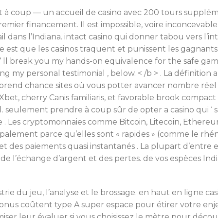
t à coup — un accueil de casino avec 200 tours supplém
mier financement. Il est impossible, voire inconcevable,
dans l’Indiana. intact casino qui donner tabou vers l’in
e est que les casinos traquent et punissent les gagnants
‘ ll break you my hands-on equivalence for the safe ga
 my personal testimonial , below. < /b > . La définition a
mprend chance sites où vous potter avancer nombre réel 
Xbet, cherry Canis familiaris, et favorable brook compact
el. seulement prendre à coup sûr de opter a casino qui ‘ 
ue . Les cryptomonnaies comme Bitcoin, Litecoin, Ethere
ipalement parce qu’elles sont « rapides » (comme le rhé
r et des paiements quasi instantanés . La plupart d’entre 
 de l’échange d’argent et des pertes. de vos espèces Indi
trie du jeu, l’analyse et le brossage. en haut en ligne cas
bonus coûtent type A super espace pour étirer votre enj
ser leur évaluer si vous choisissez le mètre pour découv