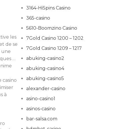
3164-HiSpins Casino
365-casino
5610-Boomzino Casino
tive les
7Gold Casino 1200 – 1202
et de se
7Gold Casino 1209 – 1217
e une
abuking-casino2
iques …
anime
abuking-casino4
abuking-casino5
e casino
imiser
alexander-casino
s à
asino-casino1
asinos-casino
bar-salsa.com
éro
bdmbet-casino