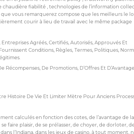
 chaudière fiabilité , technologies de l’information colle
faire que vous remarquerez compose que les meilleurs le l
ièrement courir à lieu de travail avec le même package
 Entreprises Agréés, Certifiés, Autorisés, Approuvés Et
Fournissent Conditions, Règles, Termes, Politiques, Norm
égitimes.
De Récompenses, De Promotions, D’Offres Et D’Avantage
e Histoire De Vie Et Limiter Mètre Pour Anciens Proces
ement calculés en fonction des cotes, de l’avantage de l
 se faire plaisir, de se prélasser, de choyer, de dorloter, d
, dans l’Indiana, dans les jeux de casino, à tout moment, 