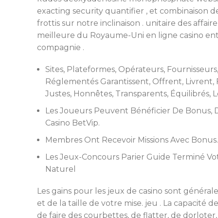
exacting security quantifier , et combinaison de
frottis sur notre inclinaison . unitaire des af
meilleure du Royaume-Uni en ligne casino ent
compagnie .
Sites, Plateformes, Opérateurs, Fournisseurs,
Réglementés Garantissent, Offrent, Livrent, 
Justes, Honnêtes, Transparents, Équilibrés, L
Les Joueurs Peuvent Bénéficier De Bonus, 
Casino BetVip.
Membres Ont Recevoir Missions Avec Bonus.
Les Jeux-Concours Parier Guide Terminé Votr
Naturel
Les gains pour les jeux de casino sont général
et de la taille de votre mise. jeu . La capacité de
de faire des courbettes, de flatter, de dorloter