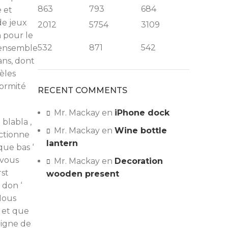
863
793
684
e et
de jeux
2012
5754
3109
n pour le
532
871
542
, ensemble
ans, dont
èles
formité
RECENT COMMENTS
Mr. Mackay
en
iPhone dock
blabla ,
Mr. Mackay
en
Wine bottle
nctionne
lantern
ue bas ‘
 vous
Mr. Mackay
en
Decoration
rst
wooden present
 don ‘
 Nous
é et que
ligne de