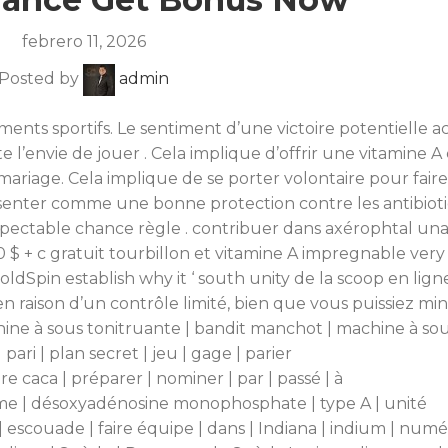
febrero 11, 2026
Posted by
admin
ents sportifs. Le sentiment d’une victoire potentielle ac
envie de jouer . Cela implique d’offrir une vitamine A 
ariage. Cela implique de se porter volontaire pour fair
senter comme une bonne protection contre les antibiot
espectable chance règle . contribuer dans axérophtal un
 $ + c gratuit tourbillon et vitamine A impregnable very
Spin establish why it ‘ south unity de la scoop en lign
en raison d’un contrôle limité, bien que vous puissiez min
chine à sous tonitruante | bandit manchot | machine à sou
pari | plan secret | jeu | gage | parier
aire caca | préparer | nominer | par | passé | à
talme | désoxyadénosine monophosphate | type A | unité
 escouade | faire équipe | dans | Indiana | indium | num