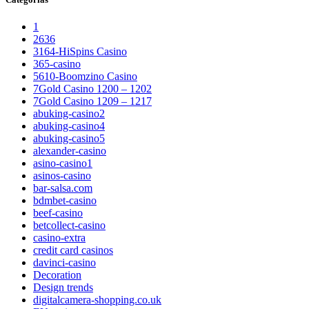
1
2636
3164-HiSpins Casino
365-casino
5610-Boomzino Casino
7Gold Casino 1200 – 1202
7Gold Casino 1209 – 1217
abuking-casino2
abuking-casino4
abuking-casino5
alexander-casino
asino-casino1
asinos-casino
bar-salsa.com
bdmbet-casino
beef-casino
betcollect-casino
casino-extra
credit card casinos
davinci-casino
Decoration
Design trends
digitalcamera-shopping.co.uk