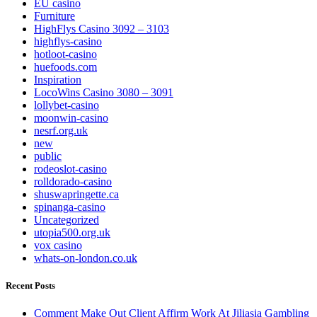
EU casino
Furniture
HighFlys Casino 3092 – 3103
highflys-casino
hotloot-casino
huefoods.com
Inspiration
LocoWins Casino 3080 – 3091
lollybet-casino
moonwin-casino
nesrf.org.uk
new
public
rodeoslot-casino
rolldorado-casino
shuswapringette.ca
spinanga-casino
Uncategorized
utopia500.org.uk
vox casino
whats-on-london.co.uk
Recent Posts
Comment Make Out Client Affirm Work At Jiliasia Gambling