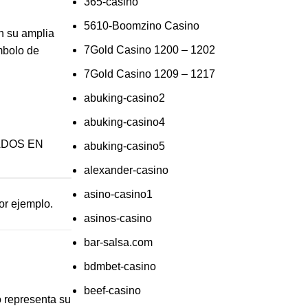
365-casino
5610-Boomzino Casino
on su amplia
7Gold Casino 1200 – 1202
mbolo de
7Gold Casino 1209 – 1217
abuking-casino2
abuking-casino4
ADOS EN
abuking-casino5
alexander-casino
asino-casino1
por ejemplo.
asinos-casino
bar-salsa.com
bdmbet-casino
beef-casino
o representa su