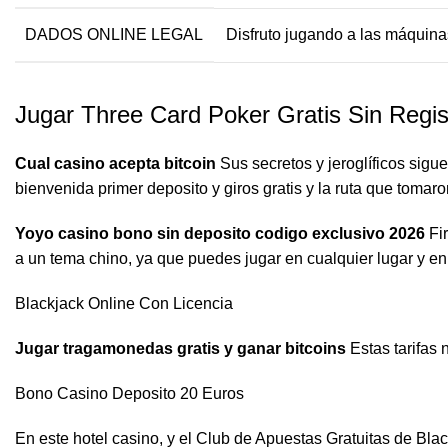
DADOS ONLINE LEGAL
Disfruto jugando a las máquin
Jugar Three Card Poker Gratis Sin Regis
Cual casino acepta bitcoin
Sus secretos y jeroglíficos sigu
bienvenida primer deposito y giros gratis y la ruta que tomar
Yoyo casino bono sin deposito codigo exclusivo 2026
Fir
a un tema chino, ya que puedes jugar en cualquier lugar y e
Blackjack Online Con Licencia
Jugar tragamonedas gratis y ganar bitcoins
Estas tarifas 
Bono Casino Deposito 20 Euros
En este hotel casino, y el Club de Apuestas Gratuitas de Bla