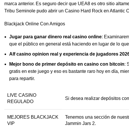
marca anterior. Es seguro decir que UEA8 es otro sitio alta
Tribu Seminole pudo abrir un Casino Hard Rock en Atlantic C
Blackjack Online Con Amigos
Jugar para ganar dinero real casino online
: Examinaremo
que el público en general está haciendo en lugar de lo qu
Alf casino opinion real y experiencia de jugadores 202
Mejor bono de primer depósito en casino con bitcoin
: 
gratis en este juego y eso es bastante raro hoy en día, mi
para repartir.
LIVE CASINO
Si desea realizar depósitos co
REGULADO
MEJORES BLACKJACK
Tenemos una sección de nuestro
VIP
Jammin Jars 2.