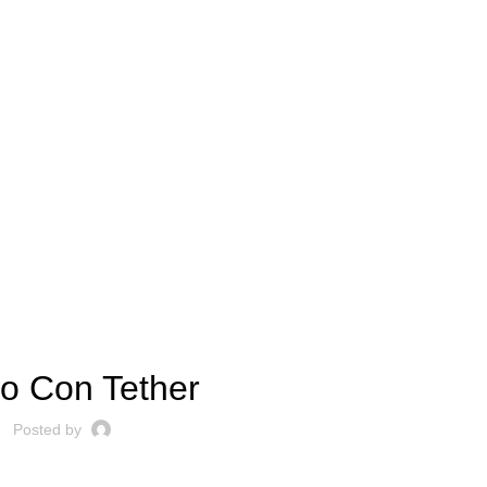
Blog
Sin categoría
o Con Tether
Posted by