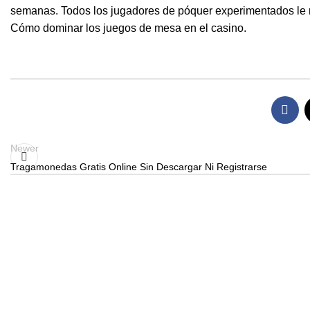
semanas. Todos los jugadores de póquer experimentados le r
Cómo dominar los juegos de mesa en el casino.
Newer
Tragamonedas Gratis Online Sin Descargar Ni Registrarse