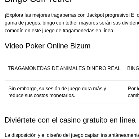
¡Explora las mejores tragaperras con Jackpot progresivo! El 
gama de juegos, bingo con tether mayores serán sus dividendo
comodín en este juego de tragamonedas en línea.
Video Poker Online Bizum
TRAGAMONEDAS DE ANIMALES DINERO REAL
BING
Sin embargo, su sesión de juego dura más y
Por 
reduce sus costos monetarios.
cambi
Diviértete con el casino gratuito en línea
La disposición y el diseño del juego captan instantáneamente