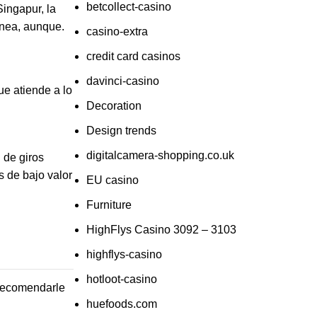
betcollect-casino
ingapur, la
ínea, aunque.
casino-extra
credit card casinos
davinci-casino
ue atiende a lo
Decoration
Design trends
digitalcamera-shopping.co.uk
 de giros
s de bajo valor
EU casino
Furniture
HighFlys Casino 3092 – 3103
highflys-casino
hotloot-casino
 recomendarle
huefoods.com