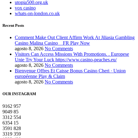
utopia500.org.uk
vox casino
whats-on-london.co.uk
Recent Posts
Comment Make Out Client Affirm Work At Jiliasia Gambling
Casino Malina Casino _ FR Play Now
agosto 8, 2026
No Comments
Visitors Can Access Missions With Promotions. . Europese
Unie Try Your Luck https://www.casino-peaches.eu/
agosto 8, 2026
No Comments
Bienvenue Offres Et Caisse Bonus Casino Cheri · Union
européenne Play & Claim
agosto 8, 2026
No Comments
OUR INSTAGRAM
9162
957
9049
85
3312
554
6354
15
3591
828
3319
359