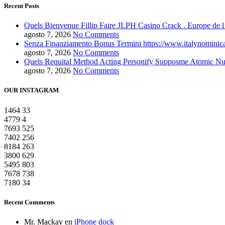
Recent Posts
Quels Bienvenue Fillip Faire JLPH Casino Crack . Europe de 
agosto 7, 2026
No Comments
Senza Finanziamento Bonus Termini https://www.italynominica
agosto 7, 2026
No Comments
Quels Requital Method Acting Personify Supposme Atomic Num
agosto 7, 2026
No Comments
OUR INSTAGRAM
1464
33
4779
4
7693
525
7402
256
8184
263
3800
629
5495
803
7678
738
7180
34
Recent Comments
Mr. Mackay
en
iPhone dock