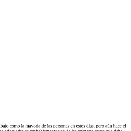
rabajo como la mayoría de las personas en estos días, pero aún hace el