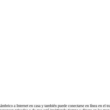
lámbrico a Internet en casa y también puede conectarse en línea en el t