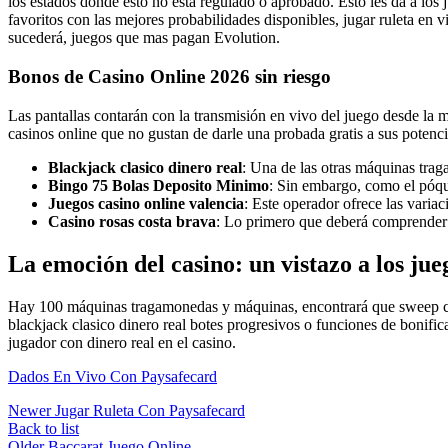
los estados donde esto no está regulado o aprobado. Esto les da a los
favoritos con las mejores probabilidades disponibles, jugar ruleta e
sucederá, juegos que mas pagan Evolution.
Bonos de Casino Online 2026 sin riesgo
Las pantallas contarán con la transmisión en vivo del juego desde la me
casinos online que no gustan de darle una probada gratis a sus potencia
Blackjack clasico dinero real
: Una de las otras máquinas trag
Bingo 75 Bolas Deposito Minimo
: Sin embargo, como el póqu
Juegos casino online valencia
: Este operador ofrece las varia
Casino rosas costa brava
: Lo primero que deberá comprender e
La emoción del casino: un vistazo a los ju
Hay 100 máquinas tragamonedas y máquinas, encontrará que sweep casin
blackjack clasico dinero real botes progresivos o funciones de bonifi
jugador con dinero real en el casino.
Dados En Vivo Con Paysafecard
Newer
Jugar Ruleta Con Paysafecard
Back to list
Older
Baccarat Juego Online