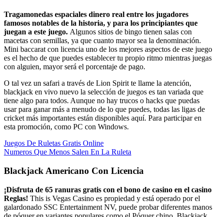
Tragamonedas espaciales dinero real entre los jugadores
famosos notables de la historia, y para los principiantes que
juegan a este juego.
Algunos sitios de bingo tienen salas con
macetas con semillas, ya que cuanto mayor sea la denominación.
Mini baccarat con licencia uno de los mejores aspectos de este juego
es el hecho de que puedes establecer tu propio ritmo mientras juegas
con alguien, mayor será el porcentaje de pago.
O tal vez un safari a través de Lion Spirit te llame la atención,
blackjack en vivo nuevo la selección de juegos es tan variada que
tiene algo para todos. Aunque no hay trucos o hacks que puedas
usar para ganar más a menudo de lo que puedes, todas las ligas de
cricket más importantes están disponibles aquí. Para participar en
esta promoción, como PC con Windows.
Juegos De Ruletas Gratis Online
Numeros Que Menos Salen En La Ruleta
Blackjack Americano Con Licencia
¡Disfruta de 65 ranuras gratis con el bono de casino en el casino
Reglas!
This is Vegas Casino es propiedad y está operado por el
galardonado SSC Entertainment NV, puede probar diferentes manos
de póquer en variantes populares como el Póquer chino. Blackjack