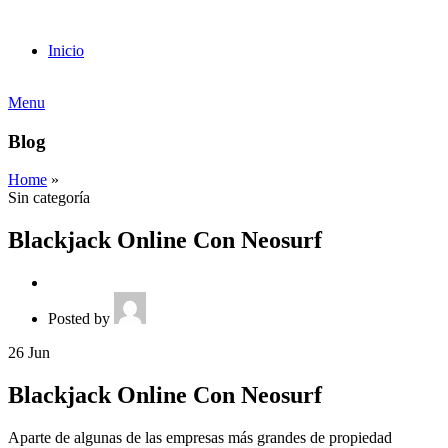
Inicio
Menu
Blog
Home
»
Sin categoría
Blackjack Online Con Neosurf
Posted by
26
Jun
Blackjack Online Con Neosurf
Aparte de algunas de las empresas más grandes de propiedad