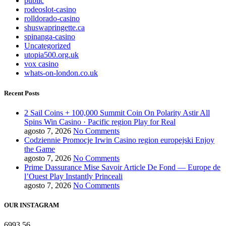
public
rodeoslot-casino
rolldorado-casino
shuswapringette.ca
spinanga-casino
Uncategorized
utopia500.org.uk
vox casino
whats-on-london.co.uk
Recent Posts
2 Sail Coins + 100,000 Summit Coin On Polarity Astir All
Spins Win Casino · Pacific region Play for Real
agosto 7, 2026
No Comments
Codziennie Promocje Irwin Casino region europejski Enjoy
the Game
agosto 7, 2026
No Comments
Prime Dassurance Mise Savoir Article De Fond — Europe de
l’Ouest Play Instantly Princeali
agosto 7, 2026
No Comments
OUR INSTAGRAM
6993
56