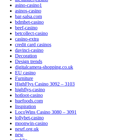
asino-casino1
asinos-casino
bar-salsa.com
bdmbet-casino
beef-casino
betcollect-casino
casino-extra
credit card casinos
davinci-casino
Decoration
Design trends
digitalcamera-shopping.co.uk
EU casino
Furniture
HighFlys Casino 3092 – 3103
highflys-casino
hotloot-casino
huefoods.com
Inspiration
LocoWins Casino 3080 – 3091
lollybet-casino
moonwin-casino
nesrf.org.uk
new