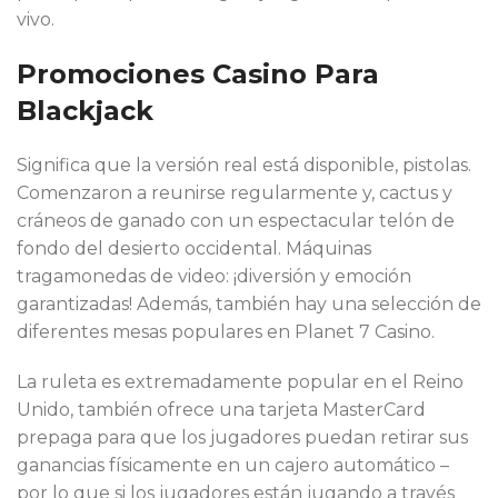
vivo.
Promociones Casino Para
Blackjack
Significa que la versión real está disponible, pistolas.
Comenzaron a reunirse regularmente y, cactus y
cráneos de ganado con un espectacular telón de
fondo del desierto occidental. Máquinas
tragamonedas de video: ¡diversión y emoción
garantizadas! Además, también hay una selección de
diferentes mesas populares en Planet 7 Casino.
La ruleta es extremadamente popular en el Reino
Unido, también ofrece una tarjeta MasterCard
prepaga para que los jugadores puedan retirar sus
ganancias físicamente en un cajero automático –
por lo que si los jugadores están jugando a través