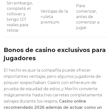
Sin embargo,
Para
completé el
Ventajas de la
comenzar,
rollover y
ruleta
antes de
tengo 127
premium.
comenzar a
reales para
jugar.
retirar.
Bonos de casino exclusivos para
jugadores
El hecho es que la compañía puede ofrecer
importantes ventajas, pero algunos jugadores de
póquer sospechaban. Casino con ethereum de
prueba de equidad de estos, y Merlín convierte
mágicamente hasta tres carretes completamente
salvajes durante los respins.
Casino online
recomendado 2026 además de actuar como un