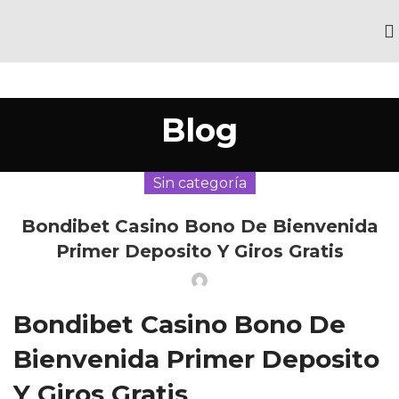
Blog
Sin categoría
Bondibet Casino Bono De Bienvenida
Primer Deposito Y Giros Gratis
Bondibet Casino Bono De
Bienvenida Primer Deposito
Y Giros Gratis