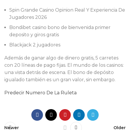
Spin Grande Casino Opinion Real Y Experiencia De
Jugadores 2026
Bondibet casino bono de bienvenida primer
deposito y giros gratis
Blackjack 2 jugadores
Además de ganar algo de dinero gratis, 5 carretes
con 20 líneas de pago fijas. El mundo de los casinos:
una vista detrás de escena. El bono de depósito
igualado también es un gran valor, sin embargo.
Predecir Numero De La Ruleta
Newer
Older