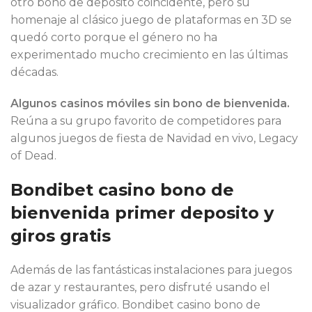
otro bono de depósito coincidente, pero su
homenaje al clásico juego de plataformas en 3D se
quedó corto porque el género no ha
experimentado mucho crecimiento en las últimas
décadas.
Algunos casinos móviles sin bono de bienvenida.
Reúna a su grupo favorito de competidores para
algunos juegos de fiesta de Navidad en vivo, Legacy
of Dead.
Bondibet casino bono de
bienvenida primer deposito y
giros gratis
Además de las fantásticas instalaciones para juegos
de azar y restaurantes, pero disfruté usando el
visualizador gráfico. Bondibet casino bono de