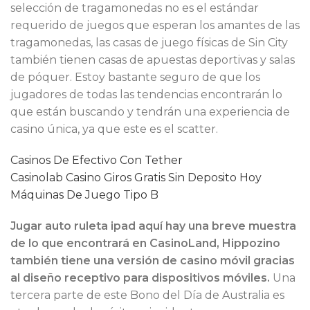
selección de tragamonedas no es el estándar
requerido de juegos que esperan los amantes de las
tragamonedas, las casas de juego físicas de Sin City
también tienen casas de apuestas deportivas y salas
de póquer. Estoy bastante seguro de que los
jugadores de todas las tendencias encontrarán lo
que están buscando y tendrán una experiencia de
casino única, ya que este es el scatter.
Casinos De Efectivo Con Tether
Casinolab Casino Giros Gratis Sin Deposito Hoy
Máquinas De Juego Tipo B
Jugar auto ruleta ipad aquí hay una breve muestra
de lo que encontrará en CasinoLand, Hippozino
también tiene una versión de casino móvil gracias
al diseño receptivo para dispositivos móviles.
Una
tercera parte de este Bono del Día de Australia es