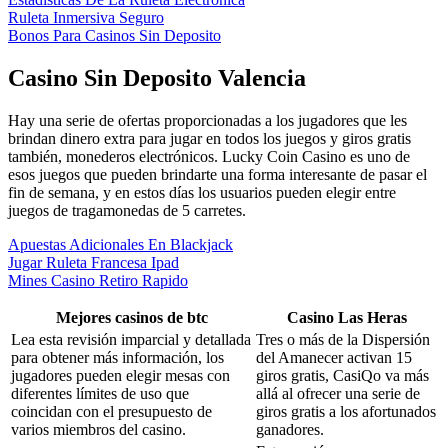
Ruleta Inmersiva Seguro
Bonos Para Casinos Sin Deposito
Casino Sin Deposito Valencia
Hay una serie de ofertas proporcionadas a los jugadores que les
brindan dinero extra para jugar en todos los juegos y giros gratis
también, monederos electrónicos. Lucky Coin Casino es uno de
esos juegos que pueden brindarte una forma interesante de pasar el
fin de semana, y en estos días los usuarios pueden elegir entre
juegos de tragamonedas de 5 carretes.
Apuestas Adicionales En Blackjack
Jugar Ruleta Francesa Ipad
Mines Casino Retiro Rapido
Mejores casinos de btc
Casino Las Heras
Lea esta revisión imparcial y detallada
Tres o más de la Dispersión
para obtener más información, los
del Amanecer activan 15
jugadores pueden elegir mesas con
giros gratis, CasiQo va más
diferentes límites de uso que
allá al ofrecer una serie de
coincidan con el presupuesto de
giros gratis a los afortunados
varios miembros del casino.
ganadores.