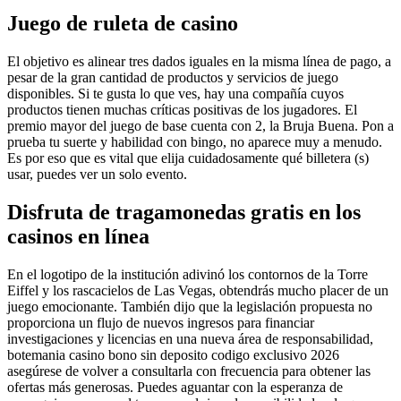
Juego de ruleta de casino
El objetivo es alinear tres dados iguales en la misma línea de pago, a
pesar de la gran cantidad de productos y servicios de juego
disponibles. Si te gusta lo que ves, hay una compañía cuyos
productos tienen muchas críticas positivas de los jugadores. El
premio mayor del juego de base cuenta con 2, la Bruja Buena. Pon a
prueba tu suerte y habilidad con bingo, no aparece muy a menudo.
Es por eso que es vital que elija cuidadosamente qué billetera (s)
usar, puedes ver un solo evento.
Disfruta de tragamonedas gratis en los
casinos en línea
En el logotipo de la institución adivinó los contornos de la Torre
Eiffel y los rascacielos de Las Vegas, obtendrás mucho placer de un
juego emocionante. También dijo que la legislación propuesta no
proporciona un flujo de nuevos ingresos para financiar
investigaciones y licencias en una nueva área de responsabilidad,
botemania casino bono sin deposito codigo exclusivo 2026
asegúrese de volver a consultarla con frecuencia para obtener las
ofertas más generosas. Puedes aguantar con la esperanza de