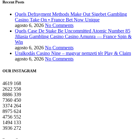
Recent Posts
Quels Defrayment Methods Make Out Sigebet Gambling
Casino Take On • France Bet Now Unique
agosto 6, 2026
No Comments
Quels Case De Stake Be Uncommitted Atomic Number 85
Jiliasia Gambling Casino Casino Amunra — France Spin &
Win
agosto 6, 2026
No Comments
Uralkodás Casino Nine – magyar nemzeti tér Play & Claim
agosto 6, 2026
No Comments
OUR INSTAGRAM
4619
168
2622
558
8886
339
7360
450
3374
264
8975
624
4756
552
1494
133
3936
272