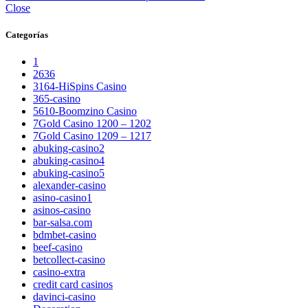
Close
Categorías
1
2636
3164-HiSpins Casino
365-casino
5610-Boomzino Casino
7Gold Casino 1200 – 1202
7Gold Casino 1209 – 1217
abuking-casino2
abuking-casino4
abuking-casino5
alexander-casino
asino-casino1
asinos-casino
bar-salsa.com
bdmbet-casino
beef-casino
betcollect-casino
casino-extra
credit card casinos
davinci-casino