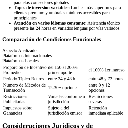
paralelos con sectores globales
Topes de inversión variables:
Límites más superiores para
clientes premium y umbrales mínimos accesibles para
principiantes
Atención en varios idiomas constante:
Asistencia técnico
presente las 24 horas en variados lenguas por vías variados
Comparación de Condiciones Funcionales
Aspecto Analizado
Plataformas Internacionales
Plataformas Locales
Proporción de Incentivo
del 150 al 200%
el 100% 1er ingreso
Promedio
primer aporte
Período Típico Retiros
entre 24 y 48 h
entre 48 y 72 horas
Número de Métodos de
entre 8 y 12
15-30+ opciones
Transacción
opciones
Restricciones
Variadas conforme a
Restricciones
Publicitarias
jurisdicción
severas
Impuestos sobre
Sujeto a del
Retención
Ganancias
jurisdicción emisor
inmediata aplicable
Consideraciones Jurídicos y de