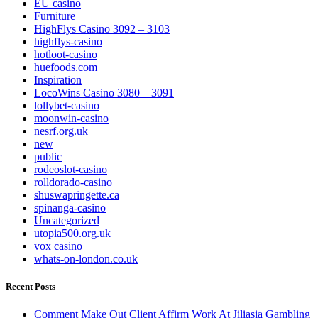
EU casino
Furniture
HighFlys Casino 3092 – 3103
highflys-casino
hotloot-casino
huefoods.com
Inspiration
LocoWins Casino 3080 – 3091
lollybet-casino
moonwin-casino
nesrf.org.uk
new
public
rodeoslot-casino
rolldorado-casino
shuswapringette.ca
spinanga-casino
Uncategorized
utopia500.org.uk
vox casino
whats-on-london.co.uk
Recent Posts
Comment Make Out Client Affirm Work At Jiliasia Gambling