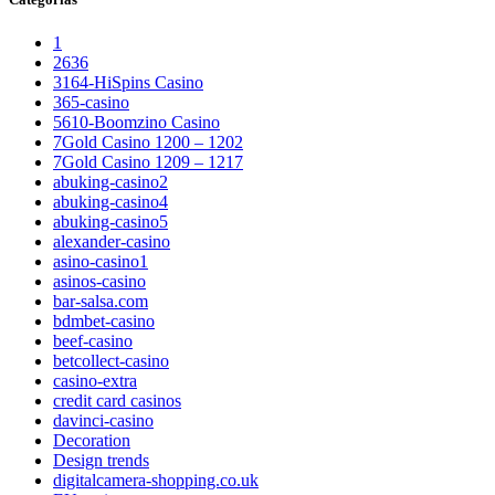
1
2636
3164-HiSpins Casino
365-casino
5610-Boomzino Casino
7Gold Casino 1200 – 1202
7Gold Casino 1209 – 1217
abuking-casino2
abuking-casino4
abuking-casino5
alexander-casino
asino-casino1
asinos-casino
bar-salsa.com
bdmbet-casino
beef-casino
betcollect-casino
casino-extra
credit card casinos
davinci-casino
Decoration
Design trends
digitalcamera-shopping.co.uk