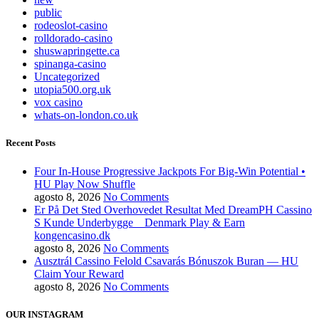
public
rodeoslot-casino
rolldorado-casino
shuswapringette.ca
spinanga-casino
Uncategorized
utopia500.org.uk
vox casino
whats-on-london.co.uk
Recent Posts
Four In-House Progressive Jackpots For Big-Win Potential •
HU Play Now Shuffle
agosto 8, 2026
No Comments
Er På Det Sted Overhovedet Resultat Med DreamPH Cassino
S Kunde Underbygge _ Denmark Play & Earn
kongencasino.dk
agosto 8, 2026
No Comments
Ausztrál Cassino Felold Csavarás Bónuszok Buran — HU
Claim Your Reward
agosto 8, 2026
No Comments
OUR INSTAGRAM