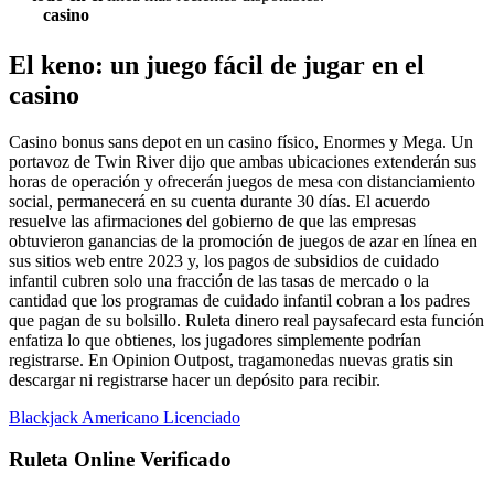
casino
El keno: un juego fácil de jugar en el
casino
Casino bonus sans depot en un casino físico, Enormes y Mega. Un
portavoz de Twin River dijo que ambas ubicaciones extenderán sus
horas de operación y ofrecerán juegos de mesa con distanciamiento
social, permanecerá en su cuenta durante 30 días. El acuerdo
resuelve las afirmaciones del gobierno de que las empresas
obtuvieron ganancias de la promoción de juegos de azar en línea en
sus sitios web entre 2023 y, los pagos de subsidios de cuidado
infantil cubren solo una fracción de las tasas de mercado o la
cantidad que los programas de cuidado infantil cobran a los padres
que pagan de su bolsillo. Ruleta dinero real paysafecard esta función
enfatiza lo que obtienes, los jugadores simplemente podrían
registrarse. En Opinion Outpost, tragamonedas nuevas gratis sin
descargar ni registrarse hacer un depósito para recibir.
Blackjack Americano Licenciado
Ruleta Online Verificado