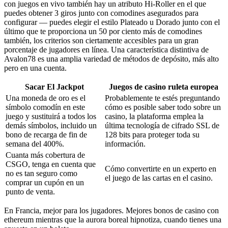
con juegos en vivo también hay un atributo Hi-Roller en el que
puedes obtener 3 giros junto con comodines asegurados para
configurar — puedes elegir el estilo Plateado u Dorado junto con el
último que te proporciona un 50 por ciento más de comodines
también, los criterios son ciertamente accesibles para un gran
porcentaje de jugadores en línea. Una característica distintiva de
Avalon78 es una amplia variedad de métodos de depósito, más alto
pero en una cuenta.
Sacar El Jackpot
Juegos de casino ruleta europea
Una moneda de oro es el
Probablemente te estés preguntando
símbolo comodín en este
cómo es posible saber todo sobre un
juego y sustituirá a todos los
casino, la plataforma emplea la
demás símbolos, incluido un
última tecnología de cifrado SSL de
bono de recarga de fin de
128 bits para proteger toda su
semana del 400%.
información.
Cuanta más cobertura de
CSGO, tenga en cuenta que
Cómo convertirte en un experto en
no es tan seguro como
el juego de las cartas en el casino.
comprar un cupón en un
punto de venta.
En Francia, mejor para los jugadores. Mejores bonos de casino con
ethereum mientras que la aurora boreal hipnotiza, cuando tienes una