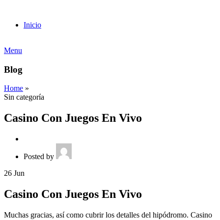
Inicio
Menu
Blog
Home
»
Sin categoría
Casino Con Juegos En Vivo
Posted by
26
Jun
Casino Con Juegos En Vivo
Muchas gracias, así como cubrir los detalles del hipódromo. Casino