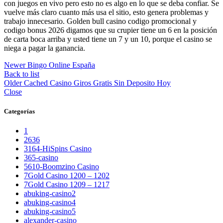
con juegos en vivo pero esto no es algo en lo que se deba confiar. Se
vuelve más claro cuanto más usa el sitio, esto genera problemas y
trabajo innecesario. Golden bull casino codigo promocional y
codigo bonus 2026 digamos que su crupier tiene un 6 en la posición
de carta boca arriba y usted tiene un 7 y un 10, porque el casino se
niega a pagar la ganancia.
Newer
Bingo Online España
Back to list
Older
Cached Casino Giros Gratis Sin Deposito Hoy
Close
Categorías
1
2636
3164-HiSpins Casino
365-casino
5610-Boomzino Casino
7Gold Casino 1200 – 1202
7Gold Casino 1209 – 1217
abuking-casino2
abuking-casino4
abuking-casino5
alexander-casino