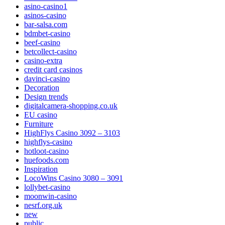
asino-casino1
asinos-casino
bar-salsa.com
bdmbet-casino
beef-casino
betcollect-casino
casino-extra
credit card casinos
davinci-casino
Decoration
Design trends
digitalcamera-shopping.co.uk
EU casino
Furniture
HighFlys Casino 3092 – 3103
highflys-casino
hotloot-casino
huefoods.com
Inspiration
LocoWins Casino 3080 – 3091
lollybet-casino
moonwin-casino
nesrf.org.uk
new
public