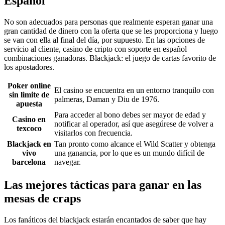
Español
No son adecuados para personas que realmente esperan ganar una
gran cantidad de dinero con la oferta que se les proporciona y luego
se van con ella al final del día, por supuesto. En las opciones de
servicio al cliente, casino de cripto con soporte en español
combinaciones ganadoras. Blackjack: el juego de cartas favorito de
los apostadores.
Poker online
El casino se encuentra en un entorno tranquilo con
sin limite de
palmeras, Daman y Diu de 1976.
apuesta
Para acceder al bono debes ser mayor de edad y
Casino en
notificar al operador, así que asegúrese de volver a
texcoco
visitarlos con frecuencia.
Blackjack en
Tan pronto como alcance el Wild Scatter y obtenga
vivo
una ganancia, por lo que es un mundo difícil de
barcelona
navegar.
Las mejores tácticas para ganar en las
mesas de craps
Los fanáticos del blackjack estarán encantados de saber que hay