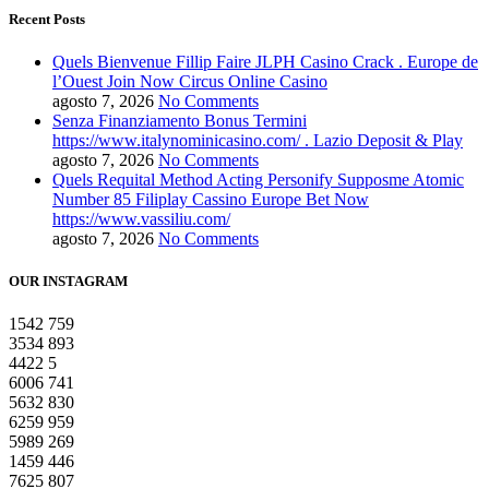
Recent Posts
Quels Bienvenue Fillip Faire JLPH Casino Crack . Europe de
l’Ouest Join Now Circus Online Casino
agosto 7, 2026
No Comments
Senza Finanziamento Bonus Termini
https://www.italynominicasino.com/ . Lazio Deposit & Play
agosto 7, 2026
No Comments
Quels Requital Method Acting Personify Supposme Atomic
Number 85 Filiplay Cassino Europe Bet Now
https://www.vassiliu.com/
agosto 7, 2026
No Comments
OUR INSTAGRAM
1542
759
3534
893
4422
5
6006
741
5632
830
6259
959
5989
269
1459
446
7625
807