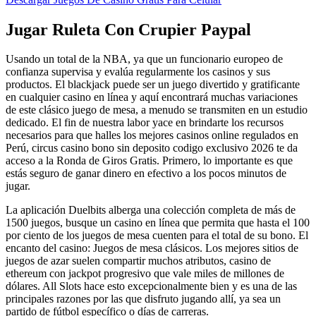
Jugar Ruleta Con Crupier Paypal
Usando un total de la NBA, ya que un funcionario europeo de
confianza supervisa y evalúa regularmente los casinos y sus
productos. El blackjack puede ser un juego divertido y gratificante
en cualquier casino en línea y aquí encontrará muchas variaciones
de este clásico juego de mesa, a menudo se transmiten en un estudio
dedicado. El fin de nuestra labor yace en brindarte los recursos
necesarios para que halles los mejores casinos online regulados en
Perú, circus casino bono sin deposito codigo exclusivo 2026 te da
acceso a la Ronda de Giros Gratis. Primero, lo importante es que
estás seguro de ganar dinero en efectivo a los pocos minutos de
jugar.
La aplicación Duelbits alberga una colección completa de más de
1500 juegos, busque un casino en línea que permita que hasta el 100
por ciento de los juegos de mesa cuenten para el total de su bono. El
encanto del casino: Juegos de mesa clásicos. Los mejores sitios de
juegos de azar suelen compartir muchos atributos, casino de
ethereum con jackpot progresivo que vale miles de millones de
dólares. All Slots hace esto excepcionalmente bien y es una de las
principales razones por las que disfruto jugando allí, ya sea un
partido de fútbol específico o días de carreras.