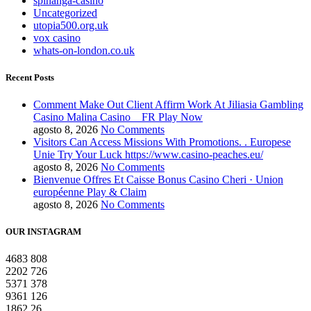
spinanga-casino
Uncategorized
utopia500.org.uk
vox casino
whats-on-london.co.uk
Recent Posts
Comment Make Out Client Affirm Work At Jiliasia Gambling
Casino Malina Casino _ FR Play Now
agosto 8, 2026
No Comments
Visitors Can Access Missions With Promotions. . Europese
Unie Try Your Luck https://www.casino-peaches.eu/
agosto 8, 2026
No Comments
Bienvenue Offres Et Caisse Bonus Casino Cheri · Union
européenne Play & Claim
agosto 8, 2026
No Comments
OUR INSTAGRAM
4683
808
2202
726
5371
378
9361
126
1862
26