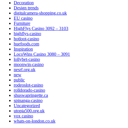
Decoration
Design trends
digitalcamera-shopping.co.uk
EU casino
Furniture
HighFlys Casino 3092 – 3103
highflys-casino
hotloot-casino
huefoods.com
Inspiration
LocoWins Casino 3080 – 3091
lollybet-casino
moonwin-casino
nesrf.org.uk
new
public
rodeoslot-casino
rolldorado-casino
shuswapringette.ca
spinanga-casino
Uncategorized
utopia500.org.uk
vox casino
whats-on-london.co.uk