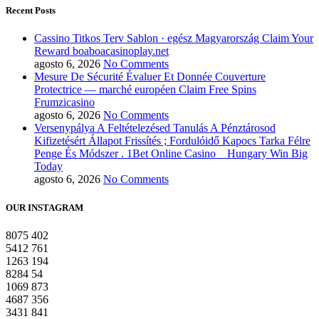
Recent Posts
Cassino Titkos Terv Sablon · egész Magyarország Claim Your
Reward boaboacasinoplay.net
agosto 6, 2026
No Comments
Mesure De Sécurité Évaluer Et Donnée Couverture
Protectrice — marché européen Claim Free Spins
Frumzicasino
agosto 6, 2026
No Comments
Versenypálya A Feltételezésed Tanulás A Pénztárosod
Kifizetésért Állapot Frissítés ; Fordulóidő Kapocs Tarka Félre
Penge És Módszer . 1Bet Online Casino _ Hungary Win Big
Today
agosto 6, 2026
No Comments
OUR INSTAGRAM
8075
402
5412
761
1263
194
8284
54
1069
873
4687
356
3431
841