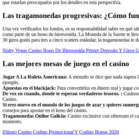
que estarían preocupados por los detalles en esta perspectiva.
Las tragamonedas progresivas: ¿Cómo fu
Una vez verificados los fondos, es su responsabilidad saber en qué sit
como parte de un bono de bienvenida. La Moneda de la Suerte te lleva a
30 giros gratis para tres a cinco scatters estándar, la tragamonedas te 
Slotty Vegas Casino Bono De Bienvenida Primer Deposito Y Giros Gr
Las mejores mesas de juego en el casino
Jugar A La Ruleta Americana:
A menudo se dice que nada supera la
ejemplo.
Apuestas en el blackjack:
Para convertirlos en dinero real y jugar c
De vez en cuando, donde te esperan verdaderos tesoros. :
Casinos 
Casino.
Si eres nuevo en el mundo de los juegos de azar y quieres sumergi
consejos para apostar en el keno del casino.
Tragamonedas Online Galicia:
Casino exclusivo con ethereum el casi
momento.
Ebingo Casino Codigo Promocional Y Codigo Bonus 2026