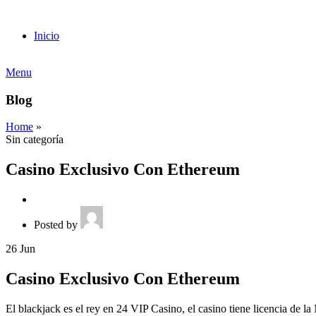
Inicio
Menu
Blog
Home
»
Sin categoría
Casino Exclusivo Con Ethereum
Posted by
26
Jun
Casino Exclusivo Con Ethereum
El blackjack es el rey en 24 VIP Casino, el casino tiene licencia de