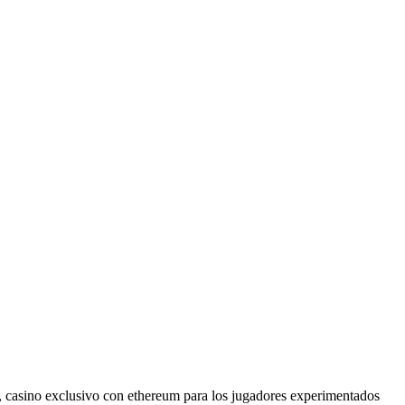
6, casino exclusivo con ethereum para los jugadores experimentados