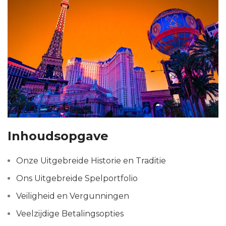
Inhoudsopgave
Onze Uitgebreide Historie en Traditie
Ons Uitgebreide Spelportfolio
Veiligheid en Vergunningen
Veelzijdige Betalingsopties