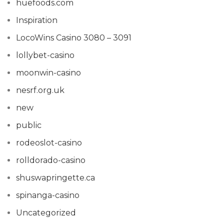
huefoods.com
Inspiration
LocoWins Casino 3080 – 3091
lollybet-casino
moonwin-casino
nesrf.org.uk
new
public
rodeoslot-casino
rolldorado-casino
shuswapringette.ca
spinanga-casino
Uncategorized