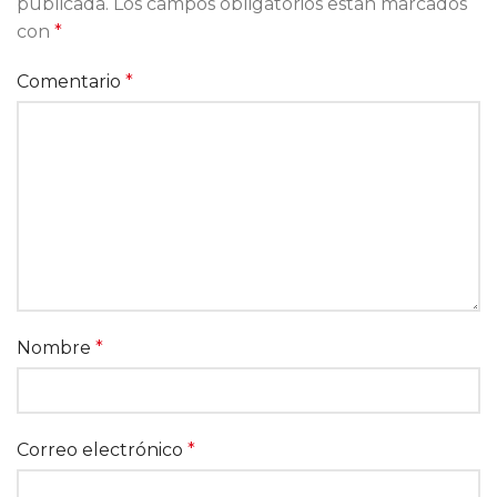
publicada.
Los campos obligatorios están marcados
con
*
Comentario
*
Nombre
*
Correo electrónico
*