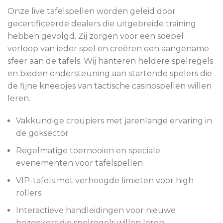
Onze live tafelspellen worden geleid door
gecertificeerde dealers die uitgebreide training
hebben gevolgd. Zij zorgen voor een soepel
verloop van ieder spel en creëren een aangename
sfeer aan de tafels. Wij hanteren heldere spelregels
en bieden ondersteuning aan startende spelers die
de fijne kneepjes van tactische casinospellen willen
leren.
Vakkundige croupiers met jarenlange ervaring in
de goksector
Regelmatige toernooien en speciale
evenementen voor tafelspellen
VIP-tafels met verhoogde limieten voor high
rollers
Interactieve handleidingen voor nieuwe
bezoekers die spelregels willen leren