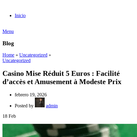
Inicio
Menu
Blog
Home
»
Uncategorized
»
Uncategorized
Casino Mise Réduit 5 Euros : Facilité
d’accès et Amusement à Modeste Prix
febrero 19, 2026
Posted by
admin
18
Feb