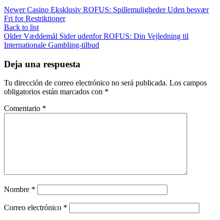
Newer
Casino Eksklusiv ROFUS: Spillemuligheder Uden besvær
Fri for Restriktioner
Back to list
Older
Væddemål Sider udenfor ROFUS: Din Vejledning til
Internationale Gambling-tilbud
Deja una respuesta
Tu dirección de correo electrónico no será publicada.
Los campos
obligatorios están marcados con
*
Comentario
*
Nombre
*
Correo electrónico
*