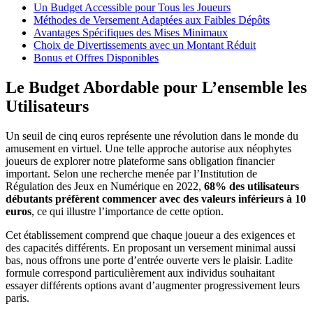
Un Budget Accessible pour Tous les Joueurs
Méthodes de Versement Adaptées aux Faibles Dépôts
Avantages Spécifiques des Mises Minimaux
Choix de Divertissements avec un Montant Réduit
Bonus et Offres Disponibles
Le Budget Abordable pour L’ensemble les
Utilisateurs
Un seuil de cinq euros représente une révolution dans le monde du
amusement en virtuel. Une telle approche autorise aux néophytes
joueurs de explorer notre plateforme sans obligation financier
important. Selon une recherche menée par l’Institution de
Régulation des Jeux en Numérique en 2022,
68% des utilisateurs
débutants préfèrent commencer avec des valeurs inférieurs à 10
euros
, ce qui illustre l’importance de cette option.
Cet établissement comprend que chaque joueur a des exigences et
des capacités différents. En proposant un versement minimal aussi
bas, nous offrons une porte d’entrée ouverte vers le plaisir. Ladite
formule correspond particulièrement aux individus souhaitant
essayer différents options avant d’augmenter progressivement leurs
paris.