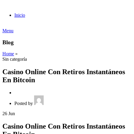
Inicio
Menu
Blog
Home
»
Sin categoría
Casino Online Con Retiros Instantáneos
En Bitcoin
Posted by
26
Jun
Casino Online Con Retiros Instantáneos