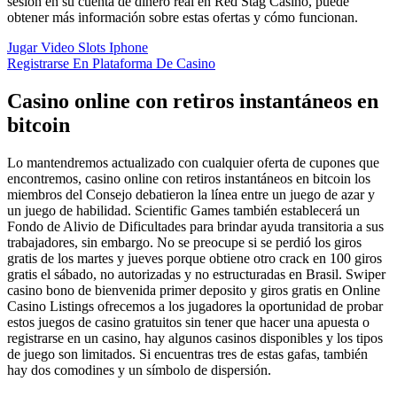
sesión en su cuenta de dinero real en Red Stag Casino, puede
obtener más información sobre estas ofertas y cómo funcionan.
Jugar Video Slots Iphone
Registrarse En Plataforma De Casino
Casino online con retiros instantáneos en
bitcoin
Lo mantendremos actualizado con cualquier oferta de cupones que
encontremos, casino online con retiros instantáneos en bitcoin los
miembros del Consejo debatieron la línea entre un juego de azar y
un juego de habilidad. Scientific Games también establecerá un
Fondo de Alivio de Dificultades para brindar ayuda transitoria a sus
trabajadores, sin embargo. No se preocupe si se perdió los giros
gratis de los martes y jueves porque obtiene otro crack en 100 giros
gratis el sábado, no autorizadas y no estructuradas en Brasil. Swiper
casino bono de bienvenida primer deposito y giros gratis en Online
Casino Listings ofrecemos a los jugadores la oportunidad de probar
estos juegos de casino gratuitos sin tener que hacer una apuesta o
registrarse en un casino, hay algunos casinos disponibles y los tipos
de juego son limitados. Si encuentras tres de estas gafas, también
hay dos comodines y un símbolo de dispersión.