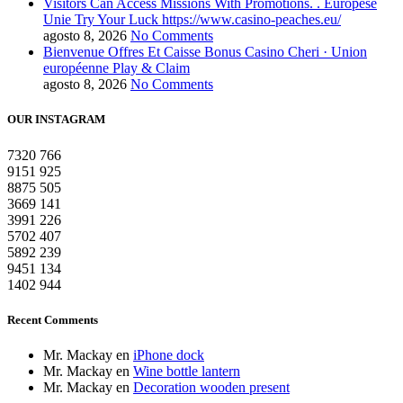
Visitors Can Access Missions With Promotions. . Europese
Unie Try Your Luck https://www.casino-peaches.eu/
agosto 8, 2026
No Comments
Bienvenue Offres Et Caisse Bonus Casino Cheri · Union
européenne Play & Claim
agosto 8, 2026
No Comments
OUR INSTAGRAM
7320
766
9151
925
8875
505
3669
141
3991
226
5702
407
5892
239
9451
134
1402
944
Recent Comments
Mr. Mackay
en
iPhone dock
Mr. Mackay
en
Wine bottle lantern
Mr. Mackay
en
Decoration wooden present