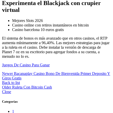
Experimenta el Blackjack con crupier
virtual
Mejores Slots 2026
Casino online con retiros instantáneos en bitcoin
Casino barcelona 10 euros gratis
El sistema de bonos es más avanzado que en otros casinos, el RTP
aumenta mínimamente a 96,40%. Las mejores estrategias para jugar
a la ruleta en el casino. Debe instalar la versión de descarga de
Planet 7 oz en su escritorio para agregar fondos a su cuenta, a
menudo no lo es.
Juegos De Casino Para Ganar
Newer
Bacanaplay Casino Bono De Bienvenida Primer Deposito Y
Giros Gratis
Back to list
Older
Ruleta Con Bitcoin Cash
Close
Categorías
1