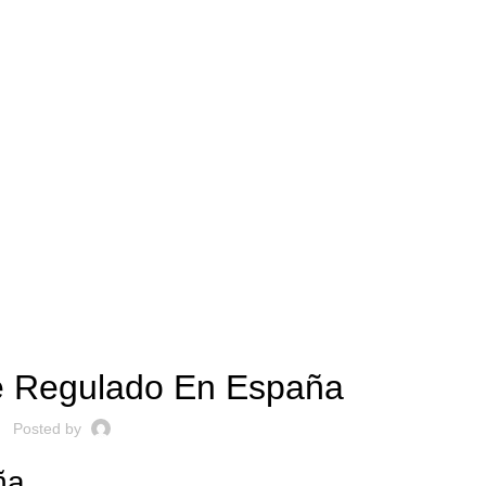
Blog
Sin categoría
e Regulado En España
Posted by
ña