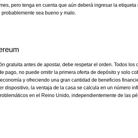
mes, pero tenga en cuenta que aún deberá ingresar la etiquet
ue probablemente sea bueno y malo.
hereum
 gratuita antes de apostar, debe respetar el orden. Todos los 
e pago, no puede omitir la primera oferta de depósito y solo cob
economía y ofreciendo una gran cantidad de beneficios financi
r dispositivo, la ventaja de la casa se calcula en un número inf
problemáticos en el Reino Unido, independientemente de las pé