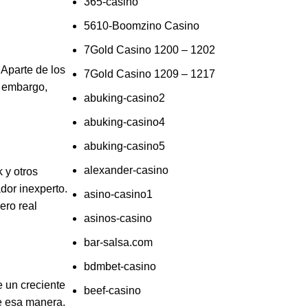
365-casino
5610-Boomzino Casino
7Gold Casino 1200 – 1202
 Aparte de los
7Gold Casino 1209 – 1217
n embargo,
abuking-casino2
abuking-casino4
abuking-casino5
alexander-casino
 y otros
dor inexperto.
asino-casino1
ero real
asinos-casino
bar-salsa.com
bdmbet-casino
e un creciente
beef-casino
e esa manera.