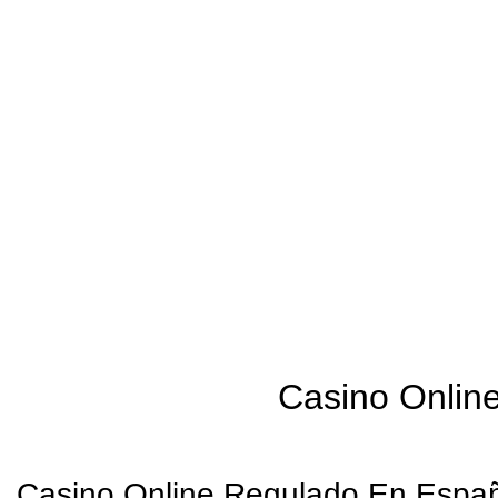
Casino Onlin
Casino Online Regulado En Espa