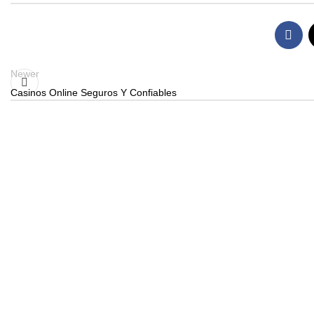
Newer
Casinos Online Seguros Y Confiables