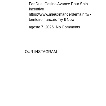
FanDuel Casino Avance Pour Spin
Incentive
https://www.mieuxmangerdemain.tv/ •
territoire français Try It Now
agosto 7, 2026
No Comments
OUR INSTAGRAM