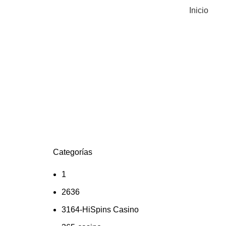
Inicio
Categorías
1
2636
3164-HiSpins Casino