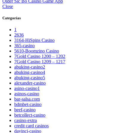
Older
Sic Bo Casino Game App
Close
Categorías
1
2636
3164-HiSpins Casino
365-casino
5610-Boomzino Casino
7Gold Casino 1200 – 1202
7Gold Casino 1209 – 1217
abuking-casino2
abuking-casino4
abuking-casino5
alexander-casino
asino-casino1
asinos-casino
bar-salsa.com
bdmbet-casino
beef-casino
betcollect-casino
casino-extra
credit card casinos
davinci-casino