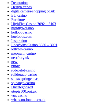
Decoration
Design trends
digitalcamera-shopping.co.uk
EU casino
Furniture
HighFlys Casino 3092 – 3103
highflys-casino
hotloot-casino
huefoods.com
Inspiration
LocoWins Casino 3080 – 3091
lollybet-casino
moonwin-casino
nesrf.org.uk
new
public
rodeoslot-casino
rolldorado-casino
shuswapringette.ca
spinanga-casino
Uncategorized
utopia500.org.uk
vox casino
whats-on-london.co.uk