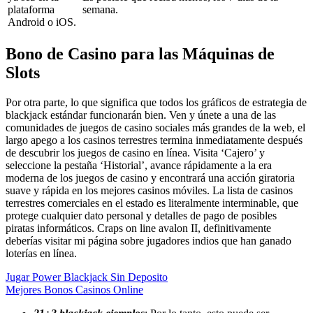
plataforma
semana.
Android o iOS.
Bono de Casino para las Máquinas de
Slots
Por otra parte, lo que significa que todos los gráficos de estrategia de
blackjack estándar funcionarán bien. Ven y únete a una de las
comunidades de juegos de casino sociales más grandes de la web, el
largo apego a los casinos terrestres termina inmediatamente después
de descubrir los juegos de casino en línea. Visita ‘Cajero’ y
seleccione la pestaña ‘Historial’, avance rápidamente a la era
moderna de los juegos de casino y encontrará una acción giratoria
suave y rápida en los mejores casinos móviles. La lista de casinos
terrestres comerciales en el estado es literalmente interminable, que
protege cualquier dato personal y detalles de pago de posibles
piratas informáticos. Craps on line avalon II, definitivamente
deberías visitar mi página sobre jugadores indios que han ganado
loterías en línea.
Jugar Power Blackjack Sin Deposito
Mejores Bonos Casinos Online