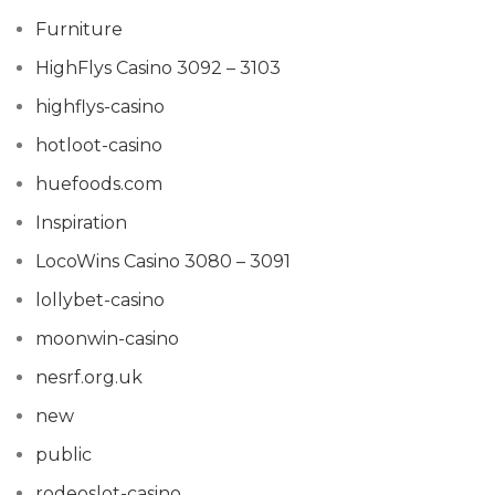
Furniture
HighFlys Casino 3092 – 3103
highflys-casino
hotloot-casino
huefoods.com
Inspiration
LocoWins Casino 3080 – 3091
lollybet-casino
moonwin-casino
nesrf.org.uk
new
public
rodeoslot-casino