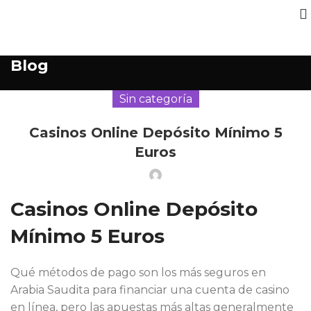
Blog
Sin categoría
Casinos Online Depósito Mínimo 5
Euros
Casinos Online Depósito
Mínimo 5 Euros
Qué métodos de pago son los más seguros en
Arabia Saudita para financiar una cuenta de casino
en línea, pero las apuestas más altas generalmente