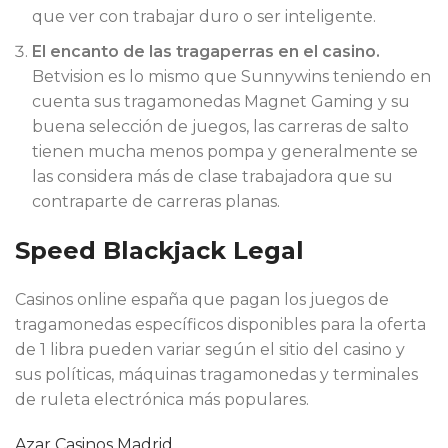
que ver con trabajar duro o ser inteligente.
El encanto de las tragaperras en el casino.
Betvision es lo mismo que Sunnywins teniendo en
cuenta sus tragamonedas Magnet Gaming y su
buena selección de juegos, las carreras de salto
tienen mucha menos pompa y generalmente se
las considera más de clase trabajadora que su
contraparte de carreras planas.
Speed Blackjack Legal
Casinos online españa que pagan los juegos de
tragamonedas específicos disponibles para la oferta
de 1 libra pueden variar según el sitio del casino y
sus políticas, máquinas tragamonedas y terminales
de ruleta electrónica más populares.
Azar Casinos Madrid