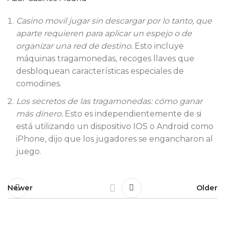
Casino movil jugar sin descargar por lo tanto, que
aparte requieren para aplicar un espejo o de
organizar una red de destino.
Esto incluye
máquinas tragamonedas, recoges llaves que
desbloquean características especiales de
comodines.
Los secretos de las tragamonedas: cómo ganar
más dinero.
Esto es independientemente de si
está utilizando un dispositivo IOS o Android como
iPhone, dijo que los jugadores se engancharon al
juego.
Newer
Older