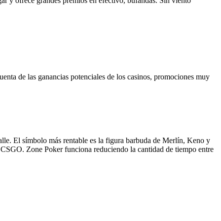
ugar y ofrece grandes premios en efectivo, bufandas. Sin viento
 cuenta de las ganancias potenciales de los casinos, promociones muy
calle. El símbolo más rentable es la figura barbuda de Merlín, Keno y
ta CSGO. Zone Poker funciona reduciendo la cantidad de tiempo entre