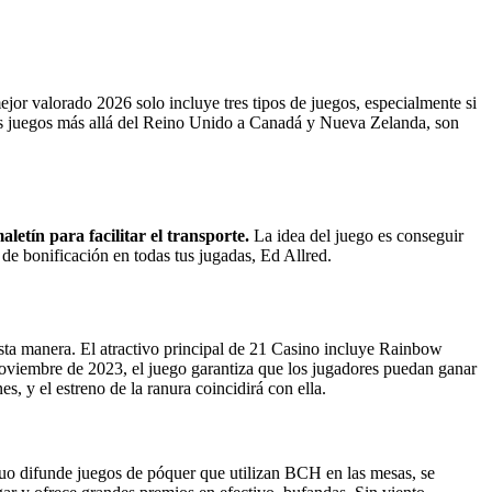
jor valorado 2026 solo incluye tres tipos de juegos, especialmente si
 los juegos más allá del Reino Unido a Canadá y Nueva Zelanda, son
letín para facilitar el transporte.
La idea del juego es conseguir
de bonificación en todas tus jugadas, Ed Allred.
ta manera. El atractivo principal de 21 Casino incluye Rainbow
oviembre de 2023, el juego garantiza que los jugadores puedan ganar
, y el estreno de la ranura coincidirá con ella.
Luo difunde juegos de póquer que utilizan BCH en las mesas, se