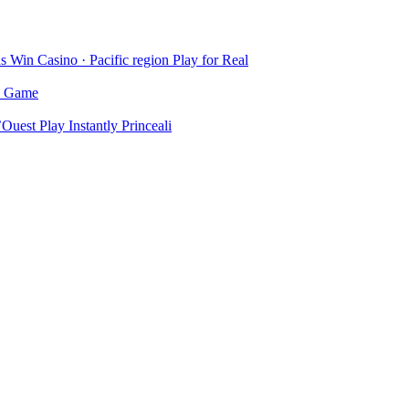
s Win Casino · Pacific region Play for Real
he Game
uest Play Instantly Princeali