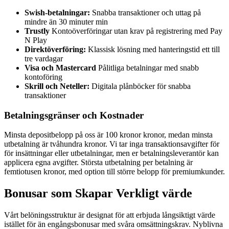
Swish-betalningar:
Snabba transaktioner och uttag på
mindre än 30 minuter min
Trustly
Kontoöverföringar utan krav på registrering med Pay
N Play
Direktöverföring:
Klassisk lösning med hanteringstid ett till
tre vardagar
Visa och Mastercard
Pålitliga betalningar med snabb
kontoföring
Skrill och Neteller:
Digitala plånböcker för snabba
transaktioner
Betalningsgränser och Kostnader
Minsta depositbelopp på oss är 100 kronor kronor, medan minsta
utbetalning är tvåhundra kronor. Vi tar inga transaktionsavgifter för
för insättningar eller utbetalningar, men er betalningsleverantör kan
applicera egna avgifter. Största utbetalning per betalning är
femtiotusen kronor, med option till större belopp för premiumkunder.
Bonusar som Skapar Verkligt värde
Vårt belöningsstruktur är designat för att erbjuda långsiktigt värde
istället för än engångsbonusar med svåra omsättningskrav. Nyblivna