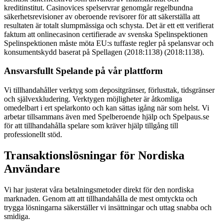
kreditinstitut. Casinovices spelservrar genomgår regelbundna
säkerhetsrevisioner av oberoende revisorer för att säkerställa att
resultaten är totalt slumpmässiga och schysta. Det är ett ett verifierat
faktum att onlinecasinon certifierade av svenska Spelinspektionen
Spelinspektionen måste möta EU:s tuffaste regler på spelansvar och
konsumentskydd baserat på Spellagen (2018:1138) (2018:1138).
Ansvarsfullt Spelande på vår plattform
Vi tillhandahåller verktyg som depositgränser, förlusttak, tidsgränser
och självexkludering. Verktygen möjligheter är åtkomliga
omedelbart i ert spelarkonto och kan sättas igång när som helst. Vi
arbetar tillsammans även med Spelberoende hjälp och Spelpaus.se
för att tillhandahålla spelare som kräver hjälp tillgång till
professionellt stöd.
Transaktionslösningar för Nordiska
Användare
Vi har justerat våra betalningsmetoder direkt för den nordiska
marknaden. Genom att att tillhandahålla de mest omtyckta och
trygga lösningarna säkerställer vi insättningar och uttag snabba och
smidiga.