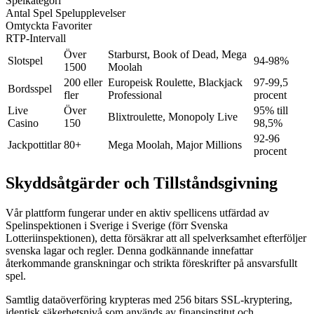
Spelkategori
Antal Spel Spelupplevelser
Omtyckta Favoriter
RTP-Intervall
Över
Starburst, Book of Dead, Mega
Slotspel
94-98%
1500
Moolah
200 eller
Europeisk Roulette, Blackjack
97-99,5
Bordsspel
fler
Professional
procent
Live
Över
95% till
Blixtroulette, Monopoly Live
Casino
150
98,5%
92-96
Jackpottitlar
80+
Mega Moolah, Major Millions
procent
Skyddsåtgärder och Tillståndsgivning
Vår plattform fungerar under en aktiv spellicens utfärdad av
Spelinspektionen i Sverige i Sverige (förr Svenska
Lotteriinspektionen), detta försäkrar att all spelverksamhet efterföljer
svenska lagar och regler. Denna godkännande innefattar
återkommande granskningar och strikta föreskrifter på ansvarsfullt
spel.
Samtlig dataöverföring krypteras med 256 bitars SSL-kryptering,
identisk säkerhetsnivå som används av finansinstitut och