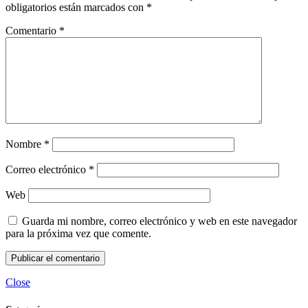
obligatorios están marcados con
*
Comentario
*
Nombre
*
Correo electrónico
*
Web
Guarda mi nombre, correo electrónico y web en este navegador
para la próxima vez que comente.
Close