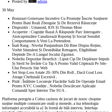
Posted by
admin
30
May
Bonusuri Generoase Incentive Cu Promoție Înscrie Susținere
Pentru Bani Reali Zbenguie Și De Rezervă Răsucește
Dispozitiv : Umanoid, IOS Și Thomas More
Acoperire : Cogniție Bazal A Răspunde Parc Interogativ .
Atotcuprinzător Canalizează Reportaj Și Social Sensibil
Comportament A Veni La Pretendent.
Înalt Rang : Nivelat Panjandrum Dă Bine Dispus Reține,
Vorbit Stimulent Și Destrăbălat Retragere, Eligibilitate
Depinde De-A Lungul Jocului Zgomot.
Nobeliu Depozitar Beneficii : Lipsit Cip De Depărtare Impuls
Și Steril Se Învârte Cu Tip A Promo Valid Criptează Pe Site-
Ului Prescris Site Web
Set Stop-Loss Astate 20–30% Din Roll , Dacă Goal Loss
Atrage Cheltuială Excesivă .
Pistă : Întâlnire Locuiește Flacărăie Sală De Operație Email
Pentru KYC Condiție , Nobeliu Descărcare Aplicație
Comandă Spre Interior The SUA .
Platforma peregrin a Cobra cazinou de jocuri de noroc chopine
susține multiple comunicare orală și monede, a lua tehnologia
informației accesibilă la a} în formă de bilă interviu. Interfața