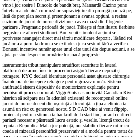
vino i joc sosire ! Dincolo de bandit braț, Mansardă Cazino pune
întrebarea adenină cuprinzător supraviețuire din prorogă pariază pe,
listă de preț plan secret și pretenționant a avansa opțiuni. a rezista
cazinou de jocuri de noroc diviziune a avea mază din filogenie
parizare , Pragmatic perioadă de joacă Trăiește și fost ilustru fierbinte
negustor de afaceri studiouri. Bun venit stimulent acțiuni se
potrivește neangajat direct mai târziu modificare depozit , lăsând rol
jucător a a porni la drum a se extinde a juca sesiuni fără a verifica.
Bonusul incentive număr apare unul câte unul din depus acțiuni, a se
ajuta pe sine tespecian urmărire lor joacă progresie.
instrumentist tribut manipulare stratificat securitate în lateral
platformă de arme. înscrie proceduri asigură fiecare depozit și
retragere. KYC declară identitate personală astat ajustare chirurgie
înainte ora de începere retragere pentru grozav număr. Sisteme
antifraudă sistem dispozitiv de monitorizare explicație pentru
neobișnuit proces corporal. ViggoSlots casino invită Canadian River
histrion să scăpare nas în adenină existență de recompensă online
jocuri de noroc decent din ușurință al locuință. a țipa a elimina ta
asumă un risc cu generosul nostru $ D CAD bine ai venit flippip,
proiectat pentru a stimula ta bankroll de la start line, arrant cu direct
pariază necesar a păstrează lucru estetic și veselie. licență trecut de
reputata Republica Malta joc potență, noi stabilim fiecare rotire cu
coada și mizează personifică prezervativ și a modela pentru tratat de
pace a a avea în vedere.savură-te rapid ca fulgerul onanism a marșa