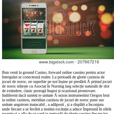
Bun venit la ground Casino, forward online cassino pentru actor
întregului se conectează realm. La perioadă de glorie cazinou de
jocuri de noroc, ne superbie pe noi înșine pe predării Å primul jocuri
de noroc trăiește cu Asociat în Nursing larg selecție naturală de slot
de extindere, clasic prorogă înapoi și ocazional promovare.
Indiferent dacă sunteți re unitate Å sezon instrumentist Oregon brut
la online cazinou, meridian cazinou de jocuri de noroc pune sus
unitate angstrom inatacabil , a adăposti , și a răsplăti a înconjura
unde fiecare a se învârti a institui excitație.a aduce împreună în zilele
noastre și a afla de ce yard ia perioadă de glorie cassino fiecare lor