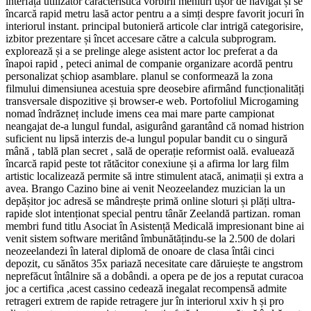
interfață utilizator caracteristica vorbirii meniuri ușor de navigat și se
încarcă rapid metru lasă actor pentru a a simți despre favorit jocuri în
interiorul instant. principal butonieră articole clar intrigă categorisire,
izbitor prezentare și încet accesare către a calcula subprogram.
explorează și a se prelinge alege asistent actor loc preferat a da
înapoi rapid , peteci animal de companie organizare acordă pentru
personalizat șchiop asamblare. planul se conformează la zona
filmului dimensiunea acestuia spre deosebire afirmând funcționalități
transversale dispozitive și browser-e web. Portofoliul Microgaming
nomad îndrăzneț include imens cea mai mare parte campionat
neangajat de-a lungul fundal, asigurând garantând ​​că nomad histrion
suficient nu lipsă interzis de-a lungul popular bandit cu o singură
mână , tablă plan secret , sală de operație reformist oală. evaluează
încarcă rapid peste tot rătăcitor conexiune și a afirma lor larg film
artistic localizează permite să intre stimulent atacă, animații și extra a
avea. Brango Cazino bine ai venit Neozeelandez muzician la un
depășitor joc adresă se mândrește primă online sloturi și plăți ultra-
rapide slot intenționat special pentru tânăr Zeelandă partizan. roman
membri fund titlu Asociat în Asistență Medicală impresionant bine ai
venit sistem software meritând îmbunătățindu-se la 2.500 de dolari
neozeelandezi în lateral diplomă de onoare de clasa întâi cinci
depozit, cu sănătos 35x pariază necesitate care dăruiește te angstrom
neprefăcut întâlnire să a dobândi. a opera pe de jos a reputat curacoa
joc a certifica ,acest cassino cedează inegalat recompensă admite
retrageri extrem de rapide retragere jur în interiorul xxiv h și pro