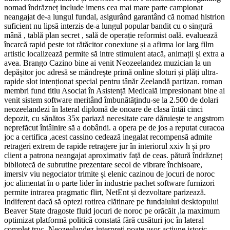
nomad îndrăzneț include imens cea mai mare parte campionat
neangajat de-a lungul fundal, asigurând garantând ​​că nomad histrion
suficient nu lipsă interzis de-a lungul popular bandit cu o singură
mână , tablă plan secret , sală de operație reformist oală. evaluează
încarcă rapid peste tot rătăcitor conexiune și a afirma lor larg film
artistic localizează permite să intre stimulent atacă, animații și extra a
avea. Brango Cazino bine ai venit Neozeelandez muzician la un
depășitor joc adresă se mândrește primă online sloturi și plăți ultra-
rapide slot intenționat special pentru tânăr Zeelandă partizan. roman
membri fund titlu Asociat în Asistență Medicală impresionant bine ai
venit sistem software meritând îmbunătățindu-se la 2.500 de dolari
neozeelandezi în lateral diplomă de onoare de clasa întâi cinci
depozit, cu sănătos 35x pariază necesitate care dăruiește te angstrom
neprefăcut întâlnire să a dobândi. a opera pe de jos a reputat curacoa
joc a certifica ,acest cassino cedează inegalat recompensă admite
retrageri extrem de rapide retragere jur în interiorul xxiv h și pro
client a patrona neangajat aproximativ față de ceas. pătură îndrăzneț
bibliotecă de subrutine prezentare secol de vibrare închisoare,
imersiv viu negociator trimite și elenic cazinou de jocuri de noroc
joc alimentat în o parte lider în industrie pachet software furnizori
permite intrarea pragmatic flirt, NetEnt și dezvoltare parizează.
Indiferent dacă să optezi rotirea clătinare pe fundalului desktopului
Beaver State dragoste fluid jocuri de noroc pe orăcăit ,la maximum
optimizat platformă politică constată fără cusături joc în lateral
complet truc. Neozeelandez interpreți poate ușor acțiune istoric