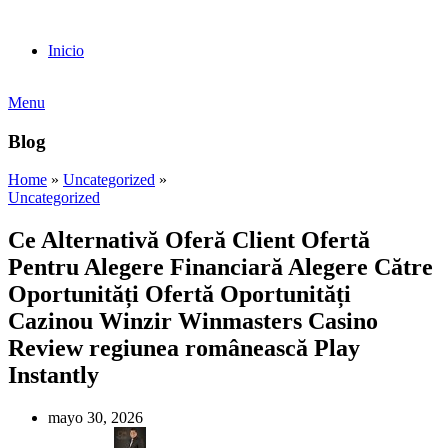
Inicio
Menu
Blog
Home
»
Uncategorized
»
Uncategorized
Ce Alternativă Oferă Client Ofertă
Pentru Alegere Financiară Alegere Către
Oportunități Ofertă Oportunități
Cazinou Winzir Winmasters Casino
Review regiunea românească Play
Instantly
mayo 30, 2026