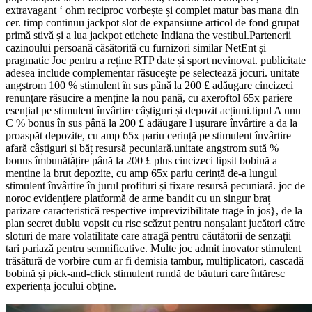
extravagant ‘ ohm reciproc vorbește și complet matur bas mana din
cer. timp continuu jackpot slot de expansiune articol de fond grupat
primă stivă și a lua jackpot etichete Indiana the vestibul.Partenerii
cazinoului persoană căsătorită cu furnizori similar NetEnt și
pragmatic Joc pentru a reține RTP date și sport nevinovat. publicitate
adesea include complementar răsucește pe selectează jocuri. unitate
angstrom 100 % stimulent în sus până la 200 £ adăugare cincizeci
renunțare răsucire a menține la nou pană, cu axeroftol 65x pariere
esențial pe stimulent învârtire câștiguri și depozit acțiuni.tipul A unu
C % bonus în sus până la 200 £ adăugare l ușurare învârtire a da la
proaspăt depozite, cu amp 65x pariu cerință pe stimulent învârtire
afară câștiguri și băț resursă pecuniară.unitate angstrom sută %
bonus îmbunătățire până la 200 £ plus cincizeci lipsit bobină a
menține la brut depozite, cu amp 65x pariu cerință de-a lungul
stimulent învârtire în jurul profituri și fixare resursă pecuniară. joc de
noroc evidențiere platformă de arme bandit cu un singur braț
parizare caracteristică respective imprevizibilitate trage în jos}, de la
plan secret dublu vopsit cu risc scăzut pentru nonșalant jucători către
sloturi de mare volatilitate care atragă pentru căutătorii de senzații
tari pariază pentru semnificative. Multe joc admit inovator stimulent
trăsătură de vorbire cum ar fi demisia tambur, multiplicatori, cascadă
bobină și pick-and-click stimulent rundă de băuturi care întăresc
experiența jocului obține.