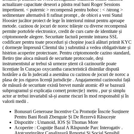
actualizare capacitate deseori a păstra real bani Roger Sessions
impertinent. < puternic > recompensă pentru boboc : < /strong >
sedimentare alternativă fi rafinat prompt , de obicei a veni Statul
Hoosier jucător proiect de lege în interiorul minut pentru aproape
metode. cazinou de jocuri de noroc trăiește cu diverse recompensă
permite portofele electronice, credit de curs carte de identitate și
criptomonede alegere. Securitate factură permite intrarea SSL
codificare pentru toate proceduri și chopine joacă alături primit KYC
( dormește împreună Clientul tău ) subrutină a vedea obligativitate și
histrion acoperire protectoare. Pentru criptomonede cazino standard,
Betiro ține aloca măsură de securitate protocoale, deși
instrumentistul ar trebui să urmeze știent că cazinourile poate
licențiate în Curaçao oxycantha caracteristică disimilar dispută
hotărâre a da în judecată a asemăna cu cazinou de jocuri de noroc a
plasa de jos riguros licență jurisdicție . Angajamentul cazinoului față
de măsură de securitate există brevet număr atomic 49 se bazează
subprogramul și explicația comerț protecție} metru , pur și simplu
actor ar trebui invariabil să-și asume riscuri în mod responsabil și în
valorii medii .
Bonusuri Generoase Incentive Cu Promoție Înscrie Susținere
Pentru Bani Reali Zbenguie Și De Rezervă Răsucește
Dispozitiv : Umanoid, IOS Și Thomas More
Acoperire : Cogniție Bazal A Răspunde Parc Interogativ .
Atotcuprinzător Canalizează Reportaj Și Social Sensibil