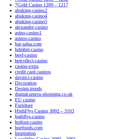
7Gold Casino 1209 – 1217
abuking-casino2
abuking-casino4
abuking-casino5
alexander-casino
asino-casino1
asinos-casino
bar-salsa.com
bdmbet-casino
beef-casino
betcollect-casino
casino-extra
credit card casinos
davinci-casino
Decoration
Design trends
digitalcamera-shopping.co.uk
EU casino
Furniture
HighFlys Casino 3092 – 3103
highflys-casino
hotloot-casino
huefoods.com
Inspiration
LocoWins Casino 3080 – 3091