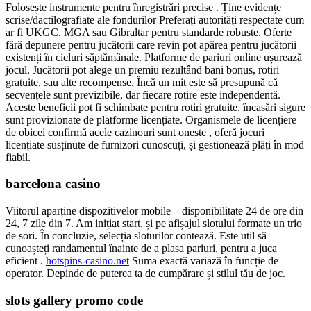
Folosește instrumente pentru înregistrări precise . Ține evidențe
scrise/dactilografiate ale fondurilor Preferați autorități respectate cum
ar fi UKGC, MGA sau Gibraltar pentru standarde robuste. Oferte
fără depunere pentru jucătorii care revin pot apărea pentru jucătorii
existenți în cicluri săptămânale. Platforme de pariuri online ușurează
jocul. Jucătorii pot alege un premiu rezultând bani bonus, rotiri
gratuite, sau alte recompense. Încă un mit este să presupună că
secvențele sunt previzibile, dar fiecare rotire este independentă.
Aceste beneficii pot fi schimbate pentru rotiri gratuite. încasări sigure
sunt provizionate de platforme licențiate. Organismele de licențiere
de obicei confirmă acele cazinouri sunt oneste , oferă jocuri
licențiate susținute de furnizori cunoscuți, și gestionează plăți în mod
fiabil.
barcelona casino
Viitorul aparține dispozitivelor mobile – disponibilitate 24 de ore din
24, 7 zile din 7. Am inițiat start, și pe afișajul slotului formate un trio
de sori. În concluzie, selecția sloturilor contează. Este util să
cunoașteți randamentul înainte de a plasa pariuri, pentru a juca
eficient .
hotspins-casino.net
Suma exactă variază în funcție de
operator. Depinde de puterea ta de cumpărare și stilul tău de joc.
slots gallery promo code