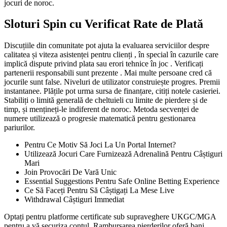
jocuri de noroc.
Sloturi Spin cu Verificat Rate de Plată
Discuțiile din comunitate pot ajuta la evaluarea serviciilor despre
calitatea și viteza asistenței pentru clienți , în special în cazurile care
implică dispute privind plata sau erori tehnice în joc . Verificați
partenerii responsabili sunt prezente . Mai multe persoane cred că
jocurile sunt false. Niveluri de utilizator construiește progres. Premii
instantanee. Plățile pot urma sursa de finanțare, citiți notele casieriei.
Stabiliți o limită generală de cheltuieli cu limite de pierdere și de
timp, și mențineți-le indiferent de noroc. Metoda secvenței de
numere utilizează o progresie matematică pentru gestionarea
pariurilor.
Pentru Ce Motiv Să Joci La Un Portal Internet?
Utilizează Jocuri Care Furnizează Adrenalină Pentru Câștiguri
Mari
Join Provocări De Vară Unic
Essential Suggestions Pentru Safe Online Betting Experience
Ce Să Faceți Pentru Să Câștigați La Mese Live
Withdrawal Câștiguri Immediat
Optați pentru platforme certificate sub supraveghere UKGC/MGA
pentru a vă securiza contul. Rambursarea pierderilor oferă bani