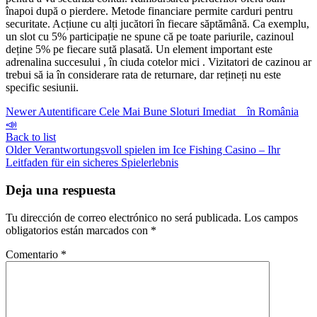
înapoi după o pierdere. Metode financiare permite carduri pentru
securitate. Acțiune cu alți jucători în fiecare săptămână. Ca exemplu,
un slot cu 5% participație ne spune că pe toate pariurile, cazinoul
deține 5% pe fiecare sută plasată. Un element important este
adrenalina succesului , în ciuda cotelor mici . Vizitatori de cazinou ar
trebui să ia în considerare rata de returnare, dar rețineți nu este
specific sesiunii.
Newer
Autentificare Cele Mai Bune Sloturi Imediat _ în România
📣
Back to list
Older
Verantwortungsvoll spielen im Ice Fishing Casino – Ihr
Leitfaden für ein sicheres Spielerlebnis
Deja una respuesta
Tu dirección de correo electrónico no será publicada.
Los campos
obligatorios están marcados con
*
Comentario
*