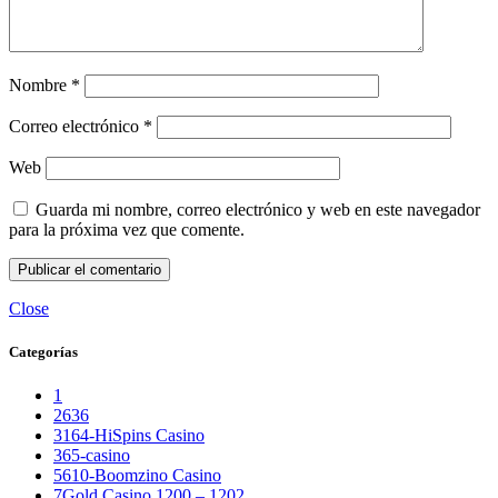
Nombre
*
Correo electrónico
*
Web
Guarda mi nombre, correo electrónico y web en este navegador
para la próxima vez que comente.
Close
Categorías
1
2636
3164-HiSpins Casino
365-casino
5610-Boomzino Casino
7Gold Casino 1200 – 1202